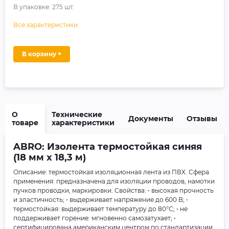
В упаковке:
275
шт.
Все характеристики
В корзину +
О
Технические
Документы
Отзывы
товаре
характеристики
ABRO: Изолента термостойкая синяя
(18 мм х 18,3 м)
Описание: термостойкая изоляционная лента из ПВХ. Сфера
применения: предназначена для изоляции проводов, намотки
пучков проводки, маркировки. Свойства: • высокая прочность
и эластичность; • выдерживает напряжение до 600 В; •
термостойкая: выдерживает температуру до 80°С; • не
поддерживает горение: мгновенно самозатухает; •
сертифицирована американским центром по стандартизации