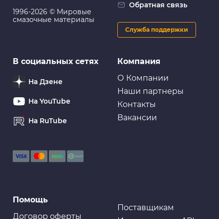
Обратная связь
заднего поперечного рычага, внутренний
1996-2026 © Мировые
смазочные материалы
Служба поддержки
Очистители и промывки
В социальных сетях
Компания
GRASS Очиститель двигателя "Motor Cleaner", 5.8 кг
О Компании
На Дзене
Наши партнеры
На YouTube
Контакты
Вакансии
На RuTube
Очистители и промывки
Масло промывочное
Смазки
Помощь
Смазка "Rinkai" силиконовая,аэроз. 450ml (1/24)
Поставщикам
Договор оферты