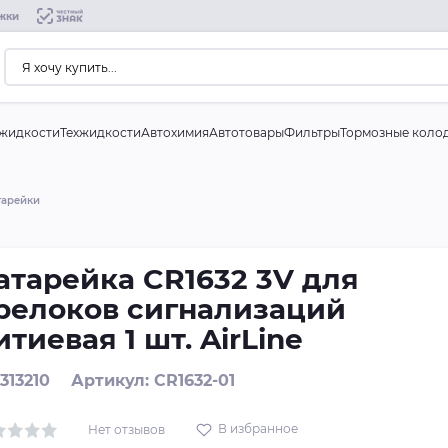
жки
жидкости
Техжидкости
Автохимия
Автотовары
Фильтры
Тормозные коло
тарейки
атарейка CR1632 3V для
релоков сигнализаций
итиевая 1 шт. AirLine
 313210
Артикул: CR1632-01
В избранное
Нет отзывов