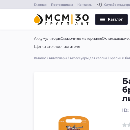
Главная
Поставщикам
Контакты
Служба поддер
Каталог
Аккумуляторы
Смазочные материалы
Охлаждающие 
Щетки стеклоочистителя
Каталог
Автотовары
Аксессуары для салона
Брелки и ба
Б
б
л
ID: