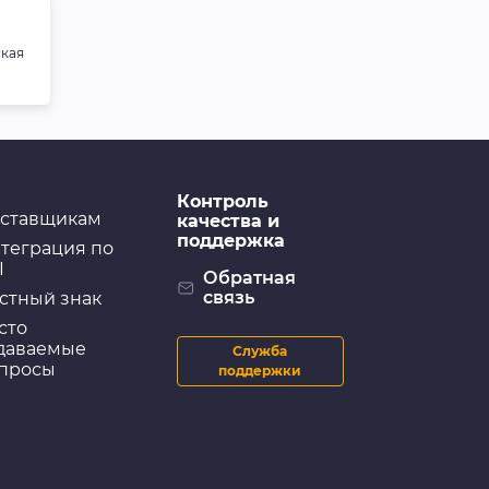
ская
Контроль
ставщикам
качества и
поддержка
теграция по
I
Обратная
связь
стный знак
сто
даваемые
Служба
просы
поддержки