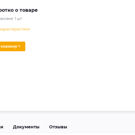
ротко о товаре
паковке:
1
шт.
 характеристики
В корзину +
ки
Документы
Отзывы