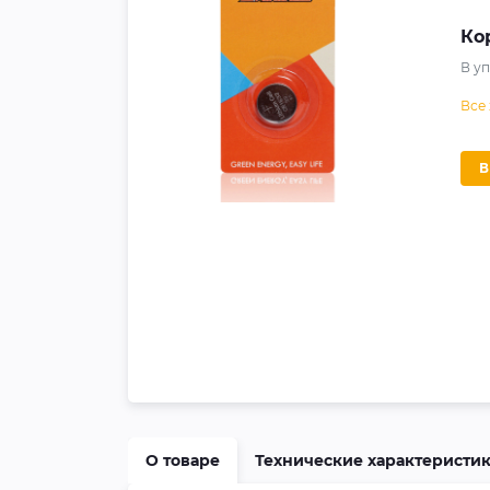
Ко
В у
Все
О товаре
Технические характеристи