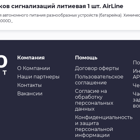
ов сигнализаций литиевая 1 шт. AirLine
я автономного питания разнообразных устройств (батарейка). Химиче
_x000D_
Компания
Помощь
По
О Компании
Договор оферты
Ин
Наши партнеры
Пользовательское
AP
соглашение
Контакты
Че
Cогласие на
Вакансии
Ча
обработку
за
персональных
во
данных
Конфиденциальность
и защита
персональной
информации