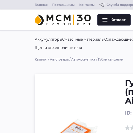
Главная
Поставщикам
Контакты
Служба поддер
Каталог
Аккумуляторы
Смазочные материалы
Охлаждающие 
Щетки стеклоочистителя
Каталог
Автотовары
Автокосметика
Губки салфетки
Г
(
A
ID: