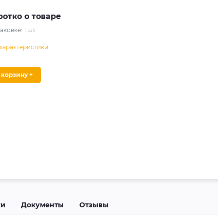
ротко о товаре
паковке:
1
шт.
 характеристики
В корзину +
ки
Документы
Отзывы