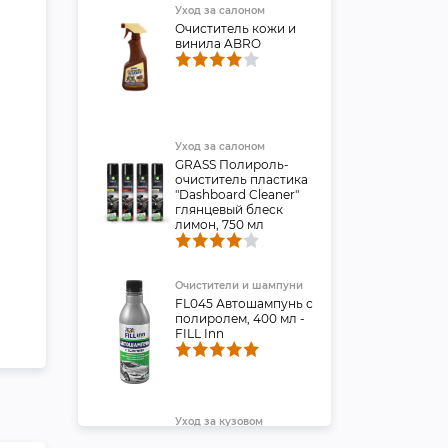
Уход за салоном
Очиститель кожи и
винила ABRO
Уход за салоном
GRASS Полироль-
очиститель пластика
"Dashboard Cleaner"
глянцевый блеск
лимон, 750 мл
Очистители и шампуни
FL045 Автошампунь с
полиролем, 400 мл -
FILL Inn
Уход за кузовом
Автополироль для