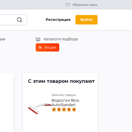
Обратная связь
Регистрация
Войти
дки
Каталоги подбора
%
Акции
С этим товаром покупают
Зимние товары
Водосгон 16см,
AutoStandart