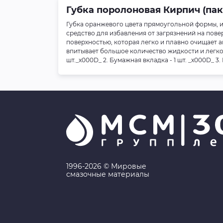
Губка поролоновая Кирпич (паке
Губка оранжевого цвета прямоугольной формы, и
средство для избавления от загрязнений на пове
поверхностью, которая легко и плавно очищает а
впитывает большое количество жидкости и легко 
шт._x000D_ 2. Бумажная вкладка - 1 шт. _x000D_ 3.
1996-2026 © Мировые
смазочные материалы