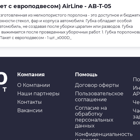
т с европодвесом) AirLine - AB-T-05
зготовленная из мелкопористого поролона - это доступное и бюджет
рхности стекол, фар и корпуса автомобиля. Губка обладает особой
втомобиль, не создавая после уборки царапин или разводов. Губка
выжимается после проведенных уборочных работ. 1. Губка поролоновая
 Пакет с европодвесом - 1 шт._x000D_
Компания
Помощь
По
О Компании
Договор оферты
Ин
Наши партнеры
Пользовательское
AP
соглашение
Контакты
Че
Cогласие на
Вакансии
Ча
обработку
за
персональных
во
данных
Конфиденциальность