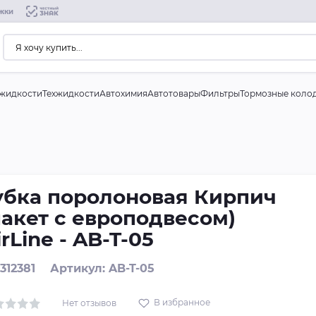
жки
жидкости
Техжидкости
Автохимия
Автотовары
Фильтры
Тормозные коло
убка поролоновая Кирпич
пакет с европодвесом)
irLine - AB-T-05
 312381
Артикул: AB-T-05
В избранное
Нет отзывов