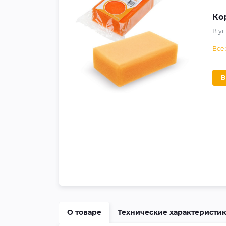
Ко
В у
Все
О товаре
Технические характеристи