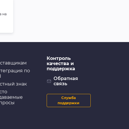
кузова цветная
(бежевая) ABRO
а на
Уход за кузовом
GRASS Средство для
удаления следов
насекомых "Mosquitos
Cleaner", 1 л
Контроль
ставщикам
качества и
поддержка
теграция по
Очистители и шампуни
I
GRASS Наношампунь
Обратная
"Nano Shampoo", 1 л
связь
стный знак
сто
даваемые
Служба
просы
поддержки
Очистители и шампуни
Автошампунь LAVR
Color Розовая пена
Auto Shampoo Color,
1,2 кг