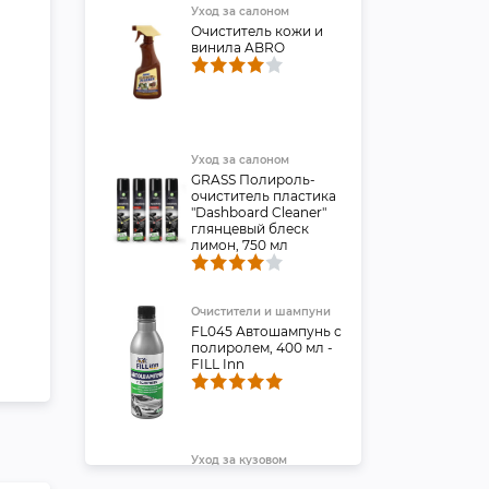
Уход за салоном
Очиститель кожи и
винила ABRO
Уход за салоном
GRASS Полироль-
очиститель пластика
"Dashboard Cleaner"
глянцевый блеск
лимон, 750 мл
Очистители и шампуни
FL045 Автошампунь с
полиролем, 400 мл -
FILL Inn
Уход за кузовом
Автополироль для