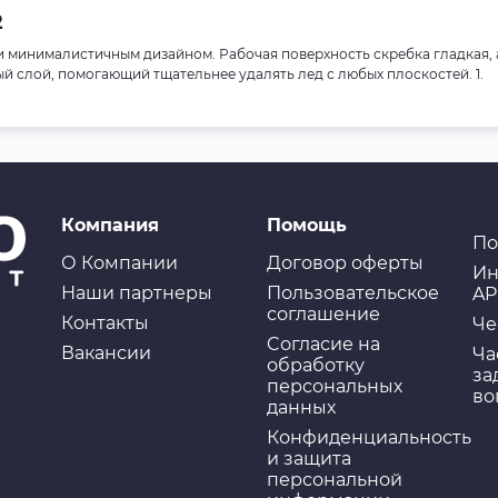
2
и минималистичным дизайном. Рабочая поверхность скребка гладкая, 
й слой, помогающий тщательнее удалять лед с любых плоскостей. 1.
Компания
Помощь
По
О Компании
Договор оферты
Ин
Наши партнеры
Пользовательское
AP
соглашение
Контакты
Че
Cогласие на
Вакансии
Ча
обработку
за
персональных
во
данных
Конфиденциальность
и защита
персональной