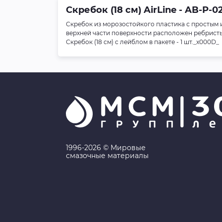
Скребок (18 см) AirLine - AB-P-0
Скребок из морозостойкого пластика с простым 
верхней части поверхности расположен ребристы
Скребок (18 см) с лейблом в пакете - 1 шт._x000D_
1996-2026 © Мировые
смазочные материалы