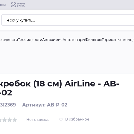
жки
жидкости
Техжидкости
Автохимия
Автотовары
Фильтры
Тормозные коло
кребок (18 см) AirLine - AB-
-02
 312369
Артикул: AB-P-02
В избранное
Нет отзывов