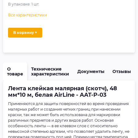
В упаковке:
1
шт.
Все характеристики
В корзину +
О
Технические
Документы
Отзывы
товаре
характеристики
Лента клейкая малярная (скотч), 48
мм*10 м, белая AirLine - AAT-P-03
Применяются для защиты поверхностей во время проведения
малярных работ и создания четких границ при нанесении
краски, так же может быть использована для маркировки
различных предметов и других видов работ. Основная
особенность ленты — в ее клеевом слое с относительно
невысокой степенью адгезии, что позволяет удалить ленту, не
повреждая поверхность под ней. Преимущества:температура