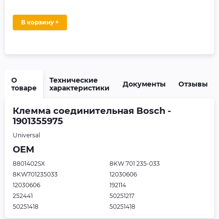
В корзину +
О
Технические
Документы
Отзывы
товаре
характеристики
Клемма соединительная Bosch -
1901355975
Universal
OEM
8801402SX
8KW 701 235-033
8KW701235033
12030606
12030606
192114
252441
50251217
50251418
50251418