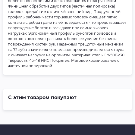
более износостойким и легко очищается от загрязнений.
Финишная обработка двух типов (частичная полировка)
головок придаёт им отличный внешний вид. Продуманный
профиль рабочей части торцевых головок смещает пятно
контакта с ребра грани на её поверхность, что предотвращает
повреждение болтов и гаек даже при самых высоких
нагрузках. Эргономичный профиль рукояток приводов и
воротков позволяет развивать большее усилие без риска
повреждения кистей рук. Надёжный трещоточный механизм
на 72 зуба значительно повышает производительность труда
и снижает нагрузки на организм. Материал: cталь CrV50BV30
Твёрдость: 45-48 HRC Покрытие: Матовое хромирование с
частичной полировкой
С этим товаром покупают