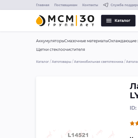
Главная
Поставщикам
Контакты
Служба поддер
Каталог
Аккумуляторы
Смазочные материалы
Охлаждающие 
Щетки стеклоочистителя
Каталог
Автотовары
Автомобильная светотехника
Автол
Л
L
ID: