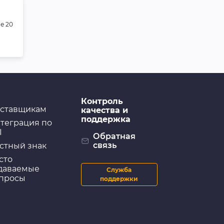
е 20
Контроль
ставщикам
качества и
поддержка
теграция по
I
Обратная
связь
стный знак
сто
даваемые
Служба
просы
поддержки