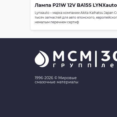
Лампа P21W 12V BA15S LYNXauto 
Lynxauto – марка компании Akita Kaihatsu Japan
тысяч запчастей для авто японского, европейско
немалым перечнем сертиф
1996-2026 © Мировые
смазочные материалы