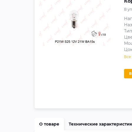
Ко
В у
На
Наз
Тип
Цве
Мощ
Цо
Все
О товаре
Технические характеристи