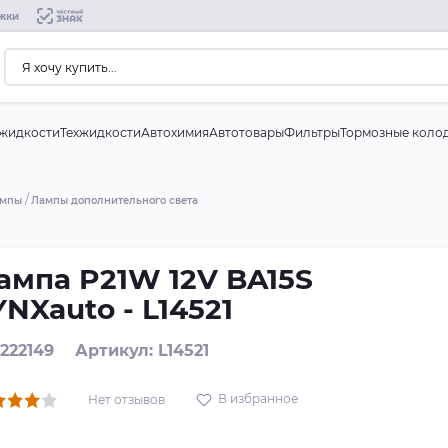
жки
жидкости
Техжидкости
Автохимия
Автотовары
Фильтры
Тормозные коло
ампы
Лампы дополнительного света
ампа P21W 12V BA15S
YNXauto - L14521
 222149
Артикул: L14521
В избранное
Нет отзывов