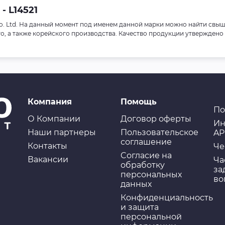
- L14521
 Co. Ltd. На данный момент под именем данной марки можно найти свыш
го, а также корейского производства. Качество продукции утверждено
Компания
Помощь
По
О Компании
Договор оферты
Ин
Наши партнеры
Пользовательское
AP
соглашение
Контакты
Че
Cогласие на
Вакансии
Ча
обработку
за
персональных
во
данных
Конфиденциальность
и защита
персональной