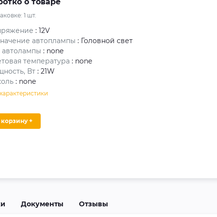
ротко о товаре
паковке:
1
шт.
пряжение
: 12V
начение автоплампы
: Головной свет
 автолампы
: none
товая температура
: none
ность, Вт
: 21W
коль
: none
 характеристики
В корзину +
ки
Документы
Отзывы