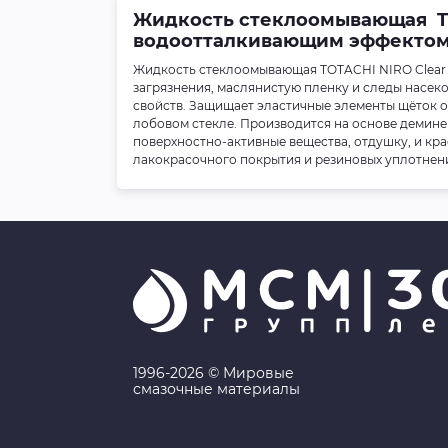
Жидкость стеклоомывающая TO
водоотталкивающим эффектом
Жидкость стеклоомывающая TOTACHI NIRО Clear 
загрязнения, маслянистую пленку и следы насеко
свойств. Защищает эластичные элементы щёток 
лобовом стекле. Производится на основе демин
поверхностно-активные вещества, отдушку, и кр
лакокрасочного покрытия и резиновых уплотнен
1996-2026 © Мировые
смазочные материалы