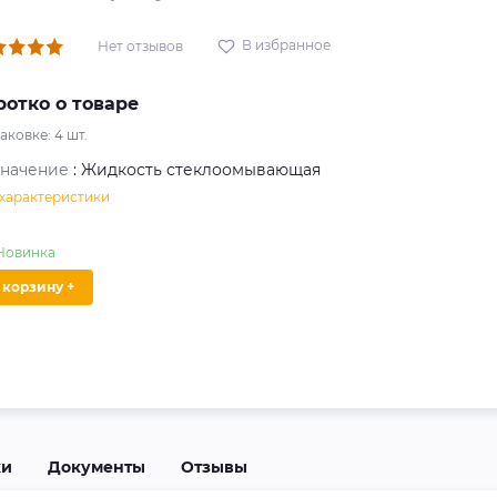
В избранное
Нет отзывов
ротко о товаре
паковке:
4
шт.
значение
: Жидкость стеклоомывающая
 характеристики
Новинка
В корзину +
ки
Документы
Отзывы