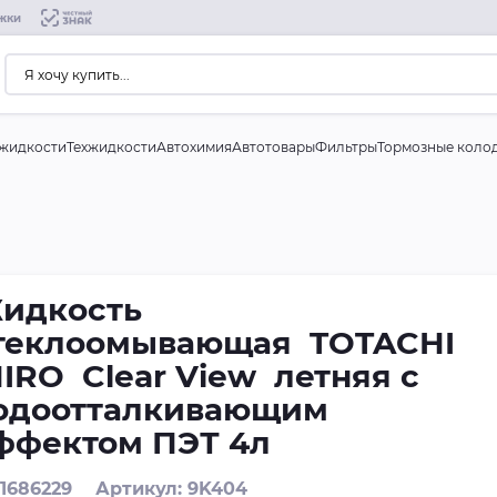
жки
жидкости
Техжидкости
Автохимия
Автотовары
Фильтры
Тормозные коло
идкость
теклоомывающая TOTACHI
IRО Clear View летняя с
одоотталкивающим
ффектом ПЭТ 4л
 1686229
Артикул: 9K404