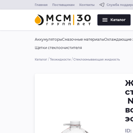
Главная
Поставщикам
Контакты
Служба поддер
Каталог
Аккумуляторы
Смазочные материалы
Охлаждающие 
Щетки стеклоочистителя
Каталог
Техжидкости
Стеклоомывающая жидкость
Ж
с
N
в
э
ID: