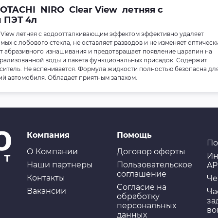
TACHI NIRО Clear View летняя с
 ПЭТ 4л
View летняя с водоотталкивающим эффектом эффективно удаляет
мых с лобового стекла, не оставляет разводов и не изменяет оптическ
от абразивного изнашивания и предотвращает появление царапин на
ерализованной воды и пакета функциональных присадок. Содержит
аситель. Не вспенивается. Формула жидкости полностью безопасна дл
ий автомобиля. Обладает приятным запахом.
Компания
Помощь
По
О Компании
Договор оферты
Ин
Наши партнеры
Пользовательское
AP
соглашение
Контакты
Че
Cогласие на
Вакансии
Ча
обработку
за
персональных
во
данных