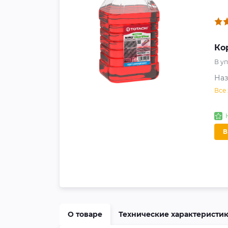
Ко
В у
На
Все
О товаре
Технические характеристи