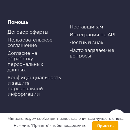
Присадки и модификаторы
Помощь
Быстрый старт 520 мл 3ton TC-527
Поставщикам
Договор оферты
Интеграция по API
Пользовательское
Честный знак
соглашение
Часто задаваемые
Cогласие на
вопросы
Присадки и модификаторы
обработку
Присадка в масло RINKAI Антидым, банка. 443мл
персональных
(1/24)
данных
Конфиденциальность
и защита
персональной
информации
Мы используем cookie для предоставления вам лучшего опыта.
Нажмите "Принять", чтобы продолжить.
Принять
Домой
Каталог
Войти