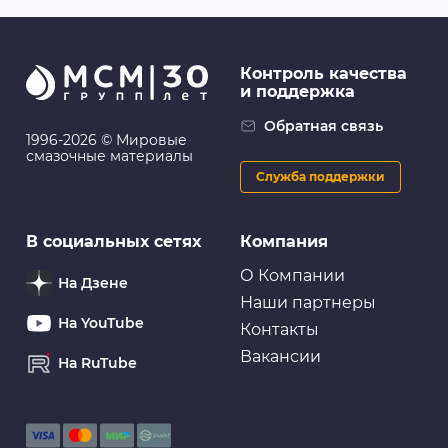
Контроль качества
и поддержка
Присадки и модификаторы
Антигель для дизельного топлива (946 мл) ABRO
Обратная связь
1996-2026 © Мировые
смазочные материалы
Служба поддержки
Присадки и модификаторы
В социальных сетях
Компания
VMP AUTO Реметаллизант Resurs Next, 75г
пласт.флакон
О Компании
На Дзене
Наши партнеры
На YouTube
Контакты
Вакансии
На RuTube
Присадки и модификаторы
Быстрый старт LAVR Starting fluid, 335мл