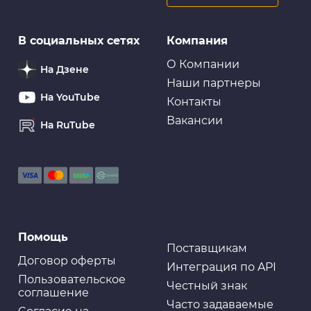
Ароматизаторы
В социальных сетях
Компания
Ароматизатор на торпеду YAMMY гелевый "Marine
Squash" (1/40)
О Компании
На Дзене
Наши партнеры
На YouTube
Контакты
Вакансии
На RuTube
Помощь
Поставщикам
Договор оферты
Интеграция по API
Пользовательское
Честный знак
соглашение
Часто задаваемые