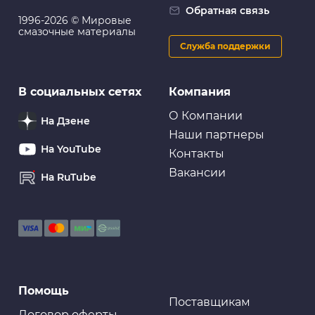
Очиститель для рук ABRO
Обратная связь
1996-2026 © Мировые
смазочные материалы
Служба поддержки
Очистители для рук
В социальных сетях
Компания
VMP AUTO Средство для очистки рук ПРОФИ
Чистик, 470мл банка
О Компании
На Дзене
Наши партнеры
На YouTube
Контакты
Вакансии
На RuTube
Очистители для рук
Очищающая паста для рук LAVR «Пористые скраб-
гранулы» HandWashPaste, 5 л
Помощь
Поставщикам
Договор оферты