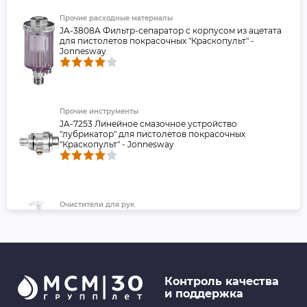
Прочие расходные материалы
JA-3808A Фильтр-сепаратор с корпусом из ацетата
для пистолетов покрасочных "Краскопульт" -
Jonnesway
Прочие инструменты
JA-7253 Линейное смазочное устройство
"лубрикатор" для пистолетов покрасочных
"Краскопульт" - Jonnesway
Очистители для рук
FL142 Очиститель для рук «Крем для очистки рук с
абразивом», 500 мл (флакон с дозатором) - FILL Inn
Контроль качества
и поддержка
Очистители для рук