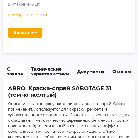
В упаковке:
6
шт.
Все характеристики
В корзину +
О
Технические
Документы
Отзывы
товаре
характеристики
ABRO: Краска-спрей SABOTAGE 31
(тёмно-жёлтый)
Описание: быстросохнущая акриловая краска-спрей. Сфера
применения: используется для окраски, ремонта и
художественного оформления. Свойства: • предназначена для
окрашивания металлических, деревянных, бетонных и прочих
поверхностей; • специальный распылитель для граффити
обеспечивает точное нанесение краски; • даёт стойкие
красочные цвета; • обладает отличной укрывистостью; • после