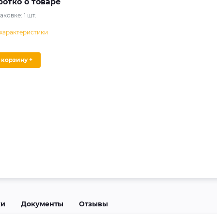
ротко о товаре
паковке:
1
шт.
 характеристики
В корзину +
ки
Документы
Отзывы