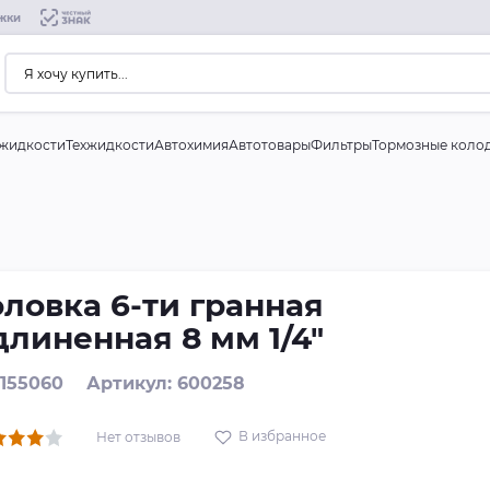
жки
жидкости
Техжидкости
Автохимия
Автотовары
Фильтры
Тормозные коло
оловка 6-ти гранная
длиненная 8 мм 1/4"
 155060
Артикул: 600258
В избранное
Нет отзывов