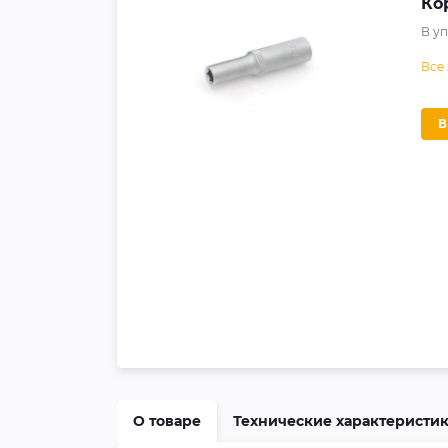
Ко
В у
Все
О товаре
Технические характеристи