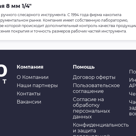
я 8 мм 1/4"
 ручного слесарного инструмента. С 1994 года фирма накопила
трументальном рынке. Компания имеет собственную лабораторию,
е которой происходит дополнительный контроль качества продукции
сения покрытия и точность размеров рабочих частей инструмента.
Компания
Помощь
По
О Компании
Договор оферты
Ин
Наши партнеры
Пользовательское
AP
соглашение
Контакты
Че
Cогласие на
Вакансии
Ча
обработку
за
персональных
во
данных
Конфиденциальность
и защита