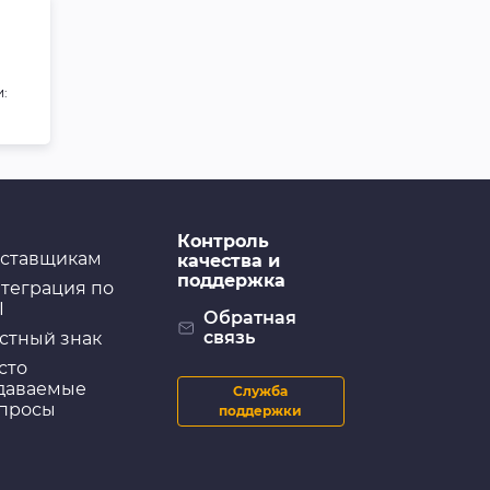
:
Контроль
ставщикам
качества и
поддержка
теграция по
I
Обратная
связь
стный знак
сто
даваемые
Служба
просы
поддержки