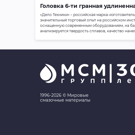
Головка 6-ти гранная удлиненна
«Дело Техники» – российская марка-изготовитель
значительный торговый опыт на российском инс
оснащенную современным оборудованием, на баз
анализируется твердость сплавов, качество нане
1996-2026 © Мировые
смазочные материалы