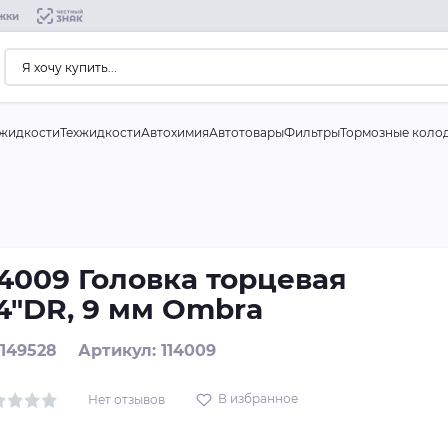
жки
жидкости
Техжидкости
Автохимия
Автотовары
Фильтры
Тормозные коло
14009 Головка торцевая
/4"DR, 9 мм Ombra
 149528
Артикул: 114009
В избранное
Нет отзывов