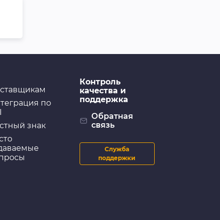
Контроль
ставщикам
качества и
поддержка
теграция по
I
Обратная
связь
стный знак
сто
даваемые
Служба
просы
поддержки