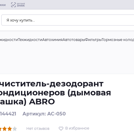
жки
жидкости
Техжидкости
Автохимия
Автотовары
Фильтры
Тормозные коло
чиститель-дезодорант
ондиционеров (дымовая
ашка) ABRO
 144421
Артикул: AC-050
В избранное
Нет отзывов