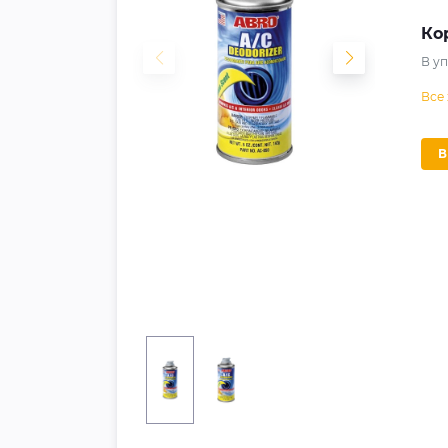
Ко
В у
Все