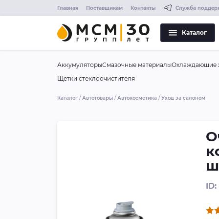
Главная
Поставщикам
Контакты
Служба поддер
Каталог
Аккумуляторы
Смазочные материалы
Охлаждающие 
Щетки стеклоочистителя
Каталог
Автотовары
Автокосметика
Уход за салоном
О
к
ш
ID: