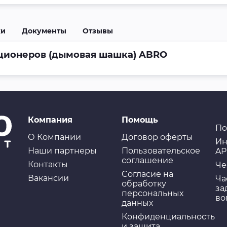
ки
Документы
Отзывы
ционеров (дымовая шашка) ABRO
Компания
Помощь
По
О Компании
Договор оферты
Ин
Наши партнеры
Пользовательское
AP
соглашение
Контакты
Че
Cогласие на
Вакансии
Ча
обработку
за
персональных
во
данных
Конфиденциальность
и защита