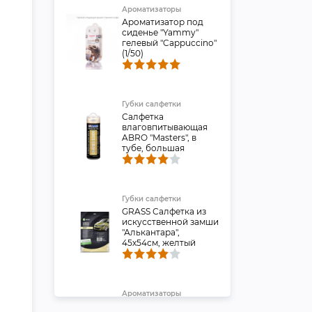
Ароматизаторы
Ароматизатор под
сиденье "Yammy"
гелевый "Cappuccino"
(1/50)
Губки салфетки
Салфетка
влаговпитывающая
ABRO "Masters", в
тубе, большая
Губки салфетки
GRASS Салфетка из
искусственной замши
"Алькантара",
45х54см, желтый
Ароматизаторы
EIKOSHA: