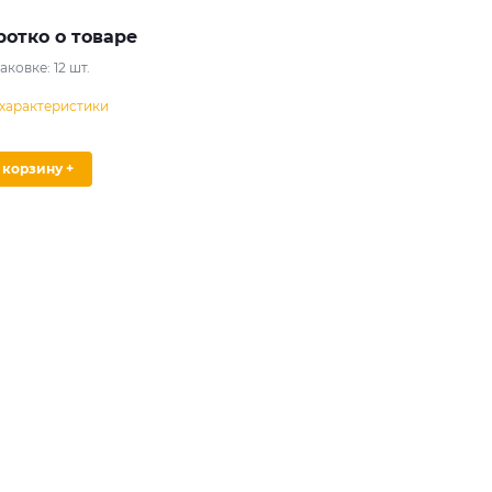
ротко о товаре
паковке:
12
шт.
 характеристики
В корзину +