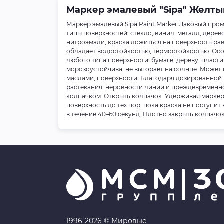
Маркер эмалевый "Sipa" Желтый 
Маркер эмалевый Sipa Paint Marker Лаковый про
типы поверхностей: стекло, винил, металл, дерев
нитроэмали, краска ложиться на поверхность ра
обладает водостойкостью, термостойкостью. Осо
любого типа поверхности: бумаге, дереву, пласти
морозоустойчива, не выгорает на солнце. Может пр
маслами, поверхности. Благодаря дозированной
растекания, неровности линии и преждевременн
колпачком. Открыть колпачок. Удерживая маркер
поверхность до тех пор, пока краска не поступи
в течение 40–60 секунд. Плотно закрыть колпачок
1996-2026 © Мировые