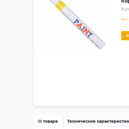
Ко
В у
Все
О товаре
Технические характеристи