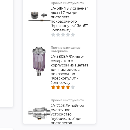
Прочие инструменты
JA-6111-NS17 Сменная
дюза 1.7 мм для
пистолета
покрасочного
"Краскопульт" JA-6111 -
Jonnesway
Прочие расходные
материалы
JA-3808A Фильтр-
сепаратор с
корпусом из ацетата
для пистолетов
покрасочных
"Краскопульт" -
Jonnesway
Прочие инструменты
JA-7253 Линейное
смазочное
устройство
"лубрикатор" для
пистолетов
покрасочных