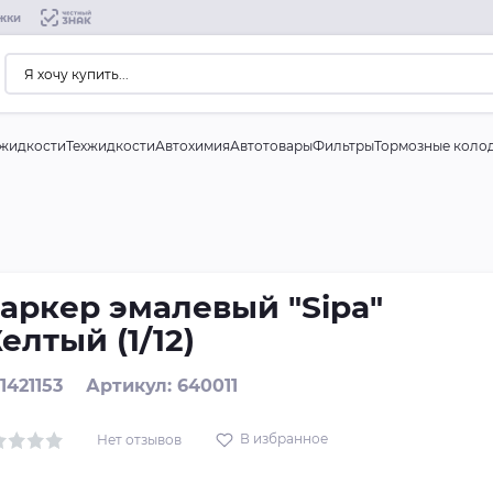
жки
жидкости
Техжидкости
Автохимия
Автотовары
Фильтры
Тормозные коло
аркер эмалевый "Sipa"
елтый (1/12)
 1421153
Артикул: 640011
В избранное
Нет отзывов