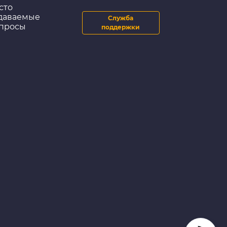
сто
даваемые
Служба
просы
поддержки
Очистители для рук
Очищающая паста
для рук LAVR
«Пористые скраб-
гранулы»
HandWashPaste, 5 л