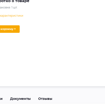
ротко о товаре
паковке:
1
шт.
 характеристики
В корзину +
ки
Документы
Отзывы