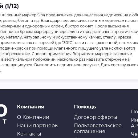
(1/12)
мышленный маркер Sipa предназначен для нанесения надписей на люб
о, резина, бетон и т.д. Благодаря высококачественным чернилам на ос
вномерным и однородным слоем, быстро сохнет. После высыхания
бенности Краска маркера универсальна и предназначена практически
ку, металлу, натуральному и искусственному камню, стеклу. Краска
именяться как на горячей (до 130°C) так и на загрязненной, в том чис
 подаче краски при помощи клапанного пишущего узла исключаются
ое пересыхание. Способ применения Встряхнуть маркер с закрытым
 в вертикальном положении, несколько раз надавить стержнем на
т на пишущих узел. Выполнить надпись или рисунок. Дать составу высо
.
Компания
Помощь
По
О Компании
Договор оферты
Ин
Наши партнеры
Пользовательское
AP
соглашение
Контакты
Че