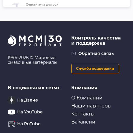
Очистители для рук
FL142 Очиститель для рук «Крем для очистки рук с
абразивом», 500 мл (флакон с дозатором) - FILL Inn
Контроль качества
и поддержка
Очистители для рук
Очиститель для рук ABRO
Обратная связь
1996-2026 © Мировые
смазочные материалы
Служба поддержки
Очистители для рук
В социальных сетях
Компания
VMP AUTO Средство для очистки рук ПРОФИ
Чистик, 470мл банка
О Компании
На Дзене
Наши партнеры
На YouTube
Контакты
Вакансии
На RuTube
Очистители для рук
Очищающая паста для рук LAVR «Пористые скраб-