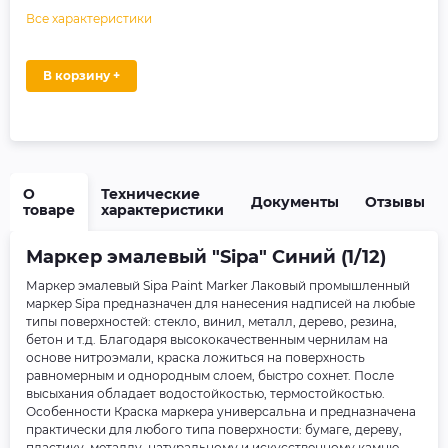
Все характеристики
В корзину +
О
Технические
Документы
Отзывы
товаре
характеристики
Маркер эмалевый "Sipa" Синий (1/12)
Маркер эмалевый Sipa Paint Marker Лаковый промышленный
маркер Sipa предназначен для нанесения надписей на любые
типы поверхностей: стекло, винил, металл, дерево, резина,
бетон и т.д. Благодаря высококачественным чернилам на
основе нитроэмали, краска ложиться на поверхность
равномерным и однородным слоем, быстро сохнет. После
высыхания обладает водостойкостью, термостойкостью.
Особенности Краска маркера универсальна и предназначена
практически для любого типа поверхности: бумаге, дереву,
пластику, металлу, натуральному и искусственному камню,