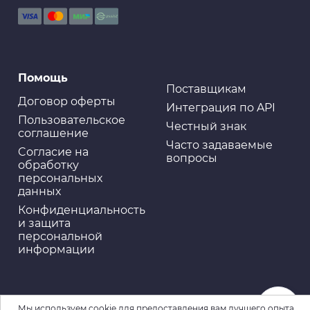
Антикоррозийные покрытия
Помощь
Антикор-спрей с добавлением воска (прозрачный)
ABRO
Поставщикам
Договор оферты
Интеграция по API
Пользовательское
Честный знак
соглашение
Часто задаваемые
Cогласие на
вопросы
Уход за кузовом
обработку
Спрей для удаления наклеек KANGAROO, 420мл
персональных
данных
Конфиденциальность
и защита
персональной
информации
Уход за кузовом
Чернитель покрышек 520мл 3ton ТС-534
Мы используем cookie для предоставления вам лучшего опыта.