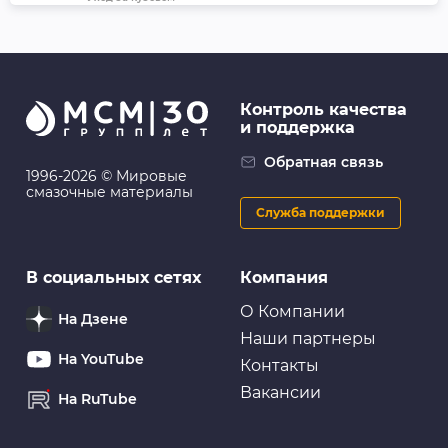
Полироль универсальный (кож.,рез.,пласт.) Leather
&amp; Tire Wax, 420мл
Контроль качества
и поддержка
Уход за кузовом
Очиститель кузова "Rinkai" от насекомых/гудрона
Обратная связь
,аэроз. 450ml (1/24)
1996-2026 © Мировые
смазочные материалы
Служба поддержки
Антикоррозийные покрытия
В социальных сетях
Компания
Состав холодного цинкования VIXEN VX-23000
аэрозоль 520мл (12шт/уп)
О Компании
На Дзене
Наши партнеры
На YouTube
Контакты
Вакансии
На RuTube
Антикоррозийные покрытия
FL019 Мастика резино-битумная (аэрозоль), 520 мл -
FILL Inn