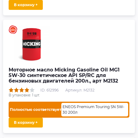
В корзину +
Моторное масло Micking Gasoline Oil MG1
5W-30 синтетическое API SP/RC для
бензиновых двигателей 200л., арт M2132
ID: 612996
Артикул: M2132
В упаковке:
1
шт.
ENEOS Premium Touring SN 5W-
Полностью соответствует
30 200л
В корзину +