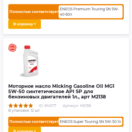
ENEOS Premium Touring SN 5W-
Полностью соответствует
40 60л
В корзину +
Моторное масло Micking Gasoline Oil MG1
5W-50 синтетическое API SP для
бензиновых двигателей 1л., арт M2138
ID: 614577
Артикул: M2138
В упаковке:
12
шт.
Полностью соответствует
ENEOS Super Touring SN 5W-50 1л
В корзину +