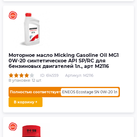
Моторное масло Micking Gasoline Oil MG1
0W-20 синтетическое API SP/RC для
бензиновых двигателей 1л., арт M2116
ID: 614559
Артикул: M2116
В упаковке:
12
шт.
Полностью соответствует
ENEOS Ecostage SN 0W-20 1л
В корзину +