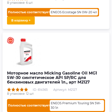
В упаковке:
6
шт.
Полностью соответствует
ENEOS Ecostage SN 0W-20 4л
В корзину +
Моторное масло Micking Gasoline Oil MG1
5W-30 синтетическое API SP/RC для
бензиновых двигателей 1л., арт M2127
ID: 614565
Артикул: M2127
В упаковке:
12
шт.
ENEOS Premium Touring SN 5W-
Полностью соответствует
30 1л