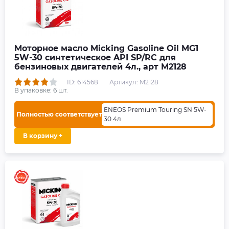
Моторное масло Micking Gasoline Oil MG1
5W-30 синтетическое API SP/RC для
бензиновых двигателей 4л., арт M2128
ID: 614568
Артикул: M2128
В упаковке:
6
шт.
ENEOS Premium Touring SN 5W-
Полностью соответствует
30 4л
В корзину +