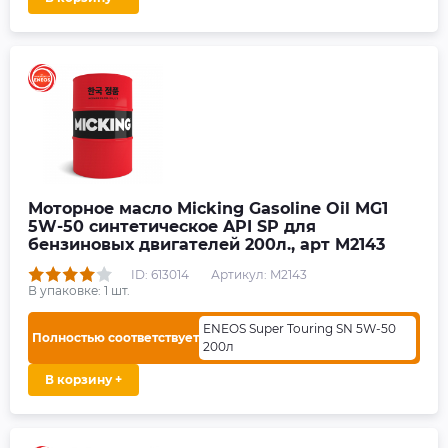
Моторное масло Micking Gasoline Oil MG1
5W-50 синтетическое API SP для
бензиновых двигателей 200л., арт M2143
ID: 613014
Артикул: M2143
В упаковке:
1
шт.
ENEOS Super Touring SN 5W-50
Полностью соответствует
200л
В корзину +