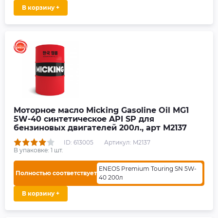
В корзину +
Моторное масло Micking Gasoline Oil MG1
5W-40 синтетическое API SP для
бензиновых двигателей 200л., арт M2137
ID: 613005
Артикул: M2137
В упаковке:
1
шт.
ENEOS Premium Touring SN 5W-
Полностью соответствует
40 200л
В корзину +