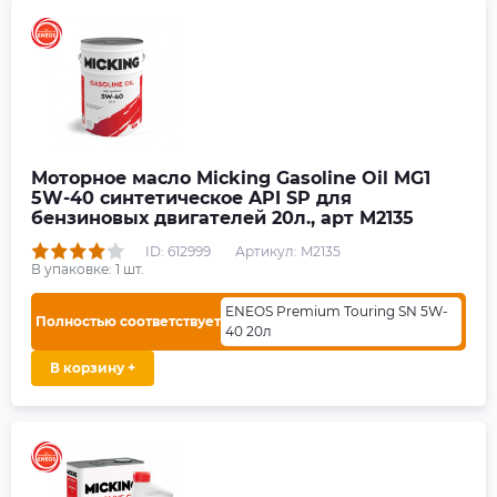
Моторное масло Micking Gasoline Oil MG1
5W-40 синтетическое API SP для
бензиновых двигателей 20л., арт M2135
ID: 612999
Артикул: M2135
В упаковке:
1
шт.
ENEOS Premium Touring SN 5W-
Полностью соответствует
40 20л
В корзину +