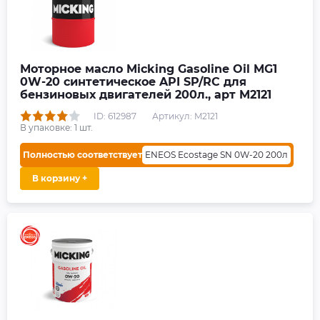
Моторное масло Micking Gasoline Oil MG1
0W-20 синтетическое API SP/RC для
бензиновых двигателей 200л., арт M2121
ID: 612987
Артикул: M2121
В упаковке:
1
шт.
Полностью соответствует
ENEOS Ecostage SN 0W-20 200л
В корзину +