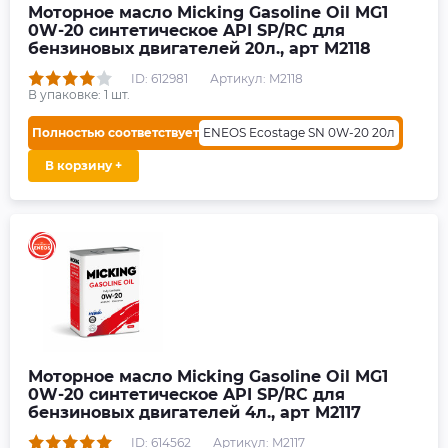
Моторное масло Micking Gasoline Oil MG1
0W-20 синтетическое API SP/RC для
бензиновых двигателей 20л., арт M2118
ID: 612981
Артикул: M2118
В упаковке:
1
шт.
Полностью соответствует
ENEOS Ecostage SN 0W-20 20л
В корзину +
Моторное масло Micking Gasoline Oil MG1
0W-20 синтетическое API SP/RC для
бензиновых двигателей 4л., арт M2117
ID: 614562
Артикул: M2117