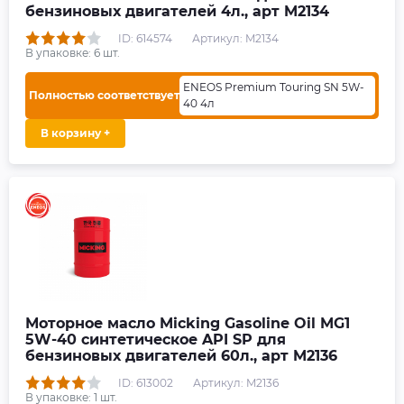
бензиновых двигателей 4л., арт M2134
ID: 614574
Артикул: M2134
В упаковке:
6
шт.
ENEOS Premium Touring SN 5W-
Полностью соответствует
40 4л
В корзину +
Моторное масло Micking Gasoline Oil MG1
5W-40 синтетическое API SP для
бензиновых двигателей 60л., арт M2136
ID: 613002
Артикул: M2136
В упаковке:
1
шт.