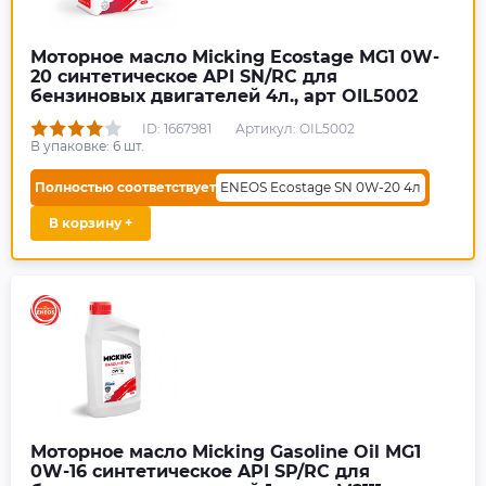
Моторное масло Micking Ecostage MG1 0W-
20 синтетическое API SN/RC для
бензиновых двигателей 4л., арт OIL5002
ID: 1667981
Артикул: OIL5002
В упаковке:
6
шт.
Полностью соответствует
ENEOS Ecostage SN 0W-20 4л
В корзину +
Моторное масло Micking Gasoline Oil MG1
0W-16 синтетическое API SP/RC для