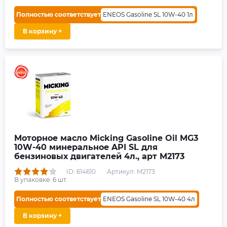
Полностью соответствует
ENEOS Gasoline SL 10W-40 1л
В корзину +
Моторное масло Micking Gasoline Oil MG3
10W-40 минеральное API SL для
бензиновых двигателей 4л., арт M2173
ID: 614610
Артикул: M2173
В упаковке:
6
шт.
Полностью соответствует
ENEOS Gasoline SL 10W-40 4л
В корзину +