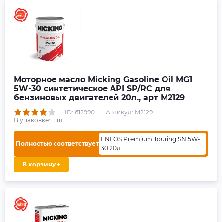
Моторное масло Micking Gasoline Oil MG1
5W-30 синтетическое API SP/RC для
бензиновых двигателей 20л., арт M2129
ID: 612990
Артикул: M2129
В упаковке:
1
шт.
ENEOS Premium Touring SN 5W-
Полностью соответствует
30 20л
В корзину +