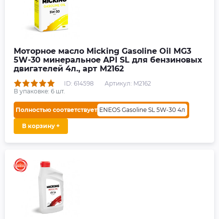
Моторное масло Micking Gasoline Oil MG3
5W-30 минеральное API SL для бензиновых
двигателей 4л., арт M2162
ID: 614598
Артикул: M2162
В упаковке:
6
шт.
Полностью соответствует
ENEOS Gasoline SL 5W-30 4л
В корзину +