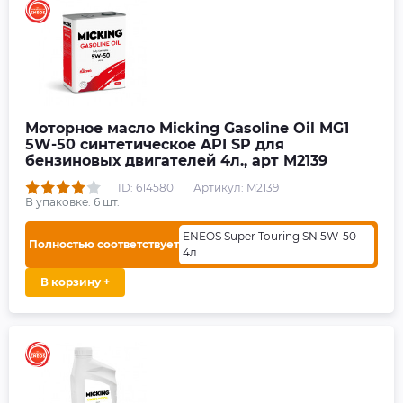
Моторное масло Micking Gasoline Oil MG1
5W-50 синтетическое API SP для
бензиновых двигателей 4л., арт M2139
ID: 614580
Артикул: M2139
В упаковке:
6
шт.
ENEOS Super Touring SN 5W-50
Полностью соответствует
4л
В корзину +