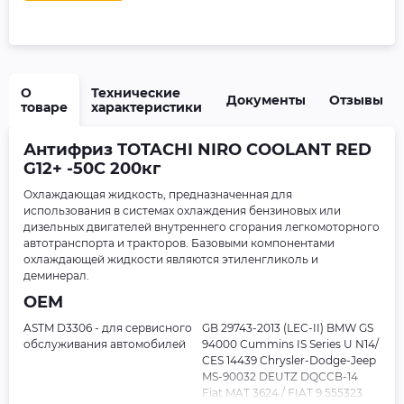
О
Технические
Документы
Отзывы
товаре
характеристики
Антифриз TOTACHI NIRO COOLANT RED
G12+ -50C 200кг
Охлаждающая жидкость, предназначенная для
использования в системах охлаждения бензиновых или
дизельных двигателей внутреннего сгорания легкомоторного
автотранспорта и тракторов. Базовыми компонентами
охлаждающей жидкости являются этиленгликоль и
деминерал.
OEM
ASTM D3306 - для сервисного
GB 29743-2013 (LEC-II) BMW GS
обслуживания автомобилей
94000 Cummins IS Series U N14/
CES 14439 Chrysler-Dodge-Jeep
MS-90032 DEUTZ DQCCB-14
Fiat MAT 3624 / FIAT 9.555323