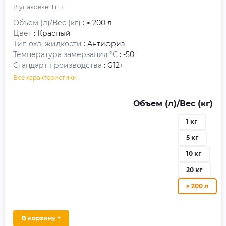
В упаковке:
1
шт.
Объем (л)/Вес (кг)
: ≥ 200 л
Цвет
: Красный
Тип охл. жидкости
: Антифриз
Температура замерзания °C
: -50
Стандарт производства
: G12+
Все характеристики
Объем (л)/Вес (кг)
1 кг
5 кг
10 кг
20 кг
≥ 200 л
В корзину +