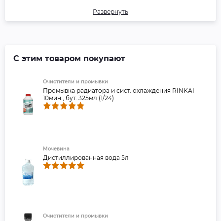
Ford WSS-M97B44-D GM/Opel
Развернуть
GMW 3420 Jaguar CMR 8229
John Deere JDM H5 Land-Rover
STJLR 651.5003 Mazda MEZ MN
121D MB 325.3 MWM2091/11 Opel-
GM 6277M Renault 41-01-001 /-S
type D SUZUKI Santana Motors
С этим товаром покупают
Vauxhall GME L1301
VW/Audi/SEAT/Skoda TL-774-
Очистители и промывки
D/F (G12+) ISUZU HYUNDAI
Промывка радиатора и сист. охлаждения RINKAI
CHEVROLET SAAB B040 1065
10мин., бут. 325мл (1/24)
UK BS 6580 DOOSAN
MITSUBISHI SSANGYONG SV-
72A CLAAS AVTOVAZ-RENAULT-
NISSAN (38000-38/761)
AVTODIESEL KAMAZ MAN NF
TYPE SCANIA VOLVO AB MACK
Мочевина
014 GS 17009
Дистиллированная вода 5л
Очистители и промывки