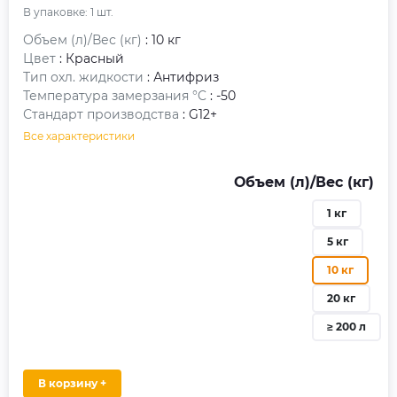
В упаковке:
1
шт.
Объем (л)/Вес (кг)
: 10 кг
Цвет
: Красный
Тип охл. жидкости
: Антифриз
Температура замерзания °C
: -50
Стандарт производства
: G12+
Все характеристики
Объем (л)/Вес (кг)
1 кг
5 кг
10 кг
20 кг
≥ 200 л
В корзину +