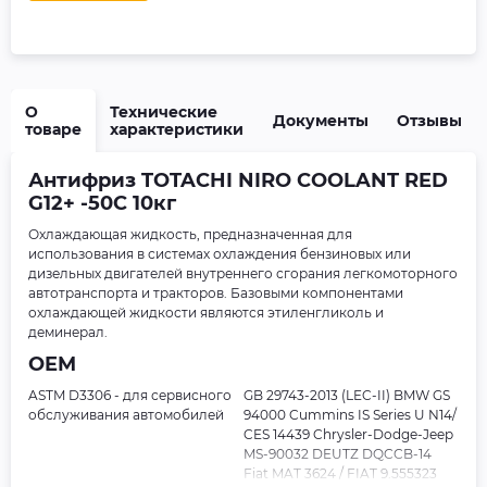
О
Технические
Документы
Отзывы
товаре
характеристики
Антифриз TOTACHI NIRO COOLANT RED
G12+ -50C 10кг
Охлаждающая жидкость, предназначенная для
использования в системах охлаждения бензиновых или
дизельных двигателей внутреннего сгорания легкомоторного
автотранспорта и тракторов. Базовыми компонентами
охлаждающей жидкости являются этиленгликоль и
деминерал.
OEM
ASTM D3306 - для сервисного
GB 29743-2013 (LEC-II) BMW GS
обслуживания автомобилей
94000 Cummins IS Series U N14/
CES 14439 Chrysler-Dodge-Jeep
MS-90032 DEUTZ DQCCB-14
Fiat MAT 3624 / FIAT 9.555323