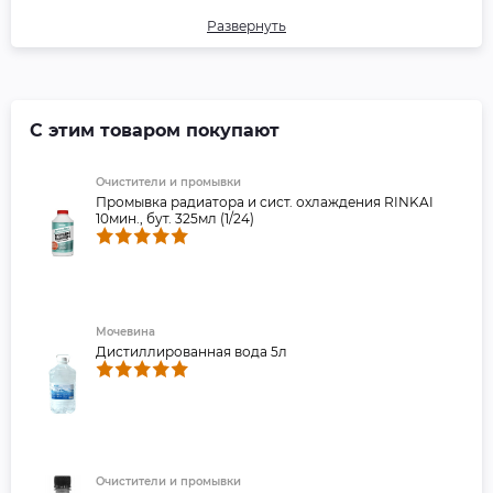
Ford WSS-M97B44-D GM/Opel
Развернуть
GMW 3420 Jaguar CMR 8229
John Deere JDM H5 Land-Rover
STJLR 651.5003 Mazda MEZ MN
121D MB 325.3 MWM2091/11 Opel-
GM 6277M Renault 41-01-001 /-S
type D SUZUKI Santana Motors
С этим товаром покупают
Vauxhall GME L1301
VW/Audi/SEAT/Skoda TL-774-
Очистители и промывки
D/F (G12+) ISUZU HYUNDAI
Промывка радиатора и сист. охлаждения RINKAI
CHEVROLET SAAB B040 1065
10мин., бут. 325мл (1/24)
UK BS 6580 DOOSAN
MITSUBISHI SSANGYONG SV-
72A CLAAS AVTOVAZ-RENAULT-
NISSAN (38000-38/761)
AVTODIESEL KAMAZ MAN NF
TYPE SCANIA VOLVO AB MACK
Мочевина
014 GS 17009
Дистиллированная вода 5л
Очистители и промывки