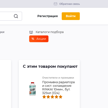
Обратная связь
Регистрация
Войти
дки
Каталоги подбора
%
Акции
С этим товаром покупают
Очистители и промывки
Промывка радиатора
и сист. охлаждения
RINKAI 10мин., бут.
325мл (1/24)