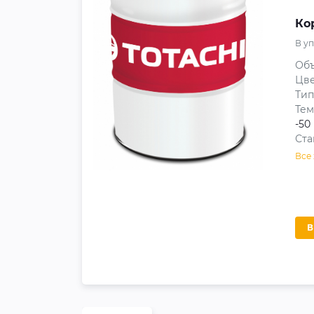
Ко
В у
Объ
Цв
Тип
Тем
-50
Ста
Все