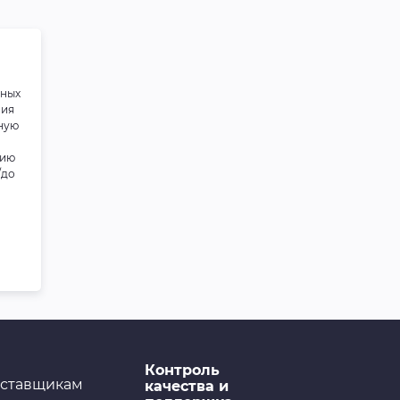
дистиллированная
LAVR, 1 л
чных
ния
ную
нию
/до
Контроль
ставщикам
качества и