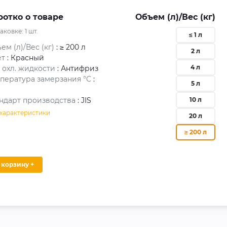
ротко о товаре
Объем (л)/Вес (кг)
паковке:
1
шт.
≤ 1 л
ем (л)/Вес (кг)
: ≥ 200 л
2 л
ет
: Красный
4 л
 охл. жидкости
: Антифриз
пература замерзания °C
:
5 л
ндарт производства
: JIS
10 л
 характеристики
20 л
≥ 200 л
В корзину +