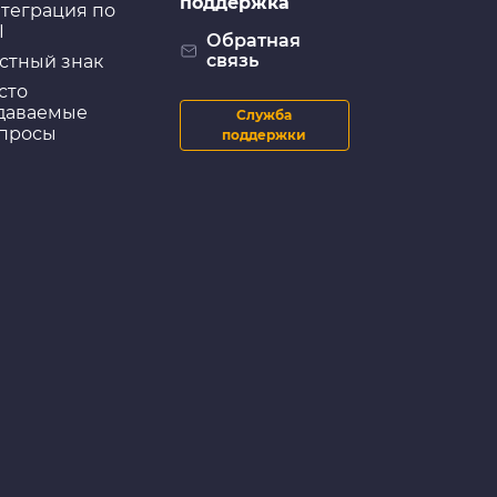
поддержка
теграция по
I
Обратная
связь
стный знак
сто
даваемые
Служба
просы
поддержки