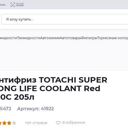
жки
жидкости
Техжидкости
Автохимия
Автотовары
Фильтры
Тормозные коло
нтифриз TOTACHI SUPER
ONG LIFE COOLANT Red
50C 205л
 5472
Артикул: 41922
В избранное
Нет отзывов