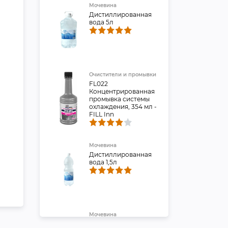
Мочевина
Дистиллированная
вода 5л
Очистители и промывки
FL022
Концентрированная
промывка системы
охлаждения, 354 мл -
FILL Inn
Мочевина
Дистиллированная
вода 1,5л
Мочевина
Вода