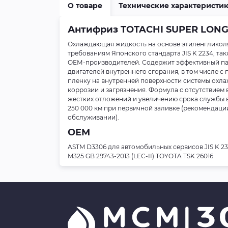
О товаре
Технические характеристи
Антифриз TOTACHI SUPER LONG 
Охлаждающая жидкость на основе этиленгликоля
требованиям Японского стандарта JIS K 2234, та
ОЕМ-производителей. Содержит эффективный пак
двигателей внутреннего сгорания, в том числе 
пленку на внутренней поверхности системы охлаж
коррозии и загрязнения. Формула с отсутствием 
жестких отложений и увеличению срока службы 
250 000 км при первичной заливке (рекомендации
обслуживании).
OEM
ASTM D3306 для автомобильных сервисов JIS K 2
M325 GB 29743-2013 (LEC-II) TOYOTA TSK 26016