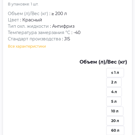
В упаковке:
1
шт.
Объем (л)/Вес (кг)
: ≥ 200 л
Цвет
: Красный
Тип охл. жидкости
: Антифриз
Температура замерзания °C
: -40
Стандарт производства
: JIS
Все характеристики
Объем (л)/Вес (кг)
≤ 1 л
2 л
4 л
5 л
10 л
20 л
60 л