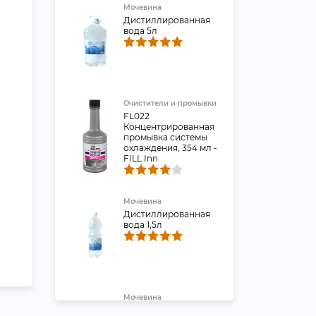
Мочевина
Дистиллированная
вода 5л
Очистители и промывки
FL022
Концентрированная
промывка системы
охлаждения, 354 мл -
FILL Inn
Мочевина
Дистиллированная
вода 1,5л
Мочевина
Вода