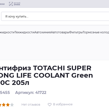
жки
жидкости
Техжидкости
Автохимия
Автотовары
Фильтры
Тормозные коло
нтифриз TOTACHI SUPER
ONG LIFE COOLANT Green
50C 205л
 5455
Артикул: 41722
В избранное
Нет отзывов