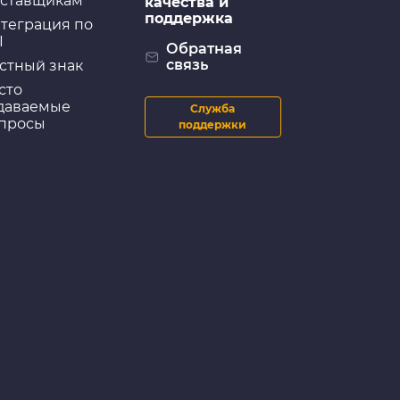
ставщикам
качества и
поддержка
теграция по
I
Обратная
связь
стный знак
сто
даваемые
Служба
просы
поддержки