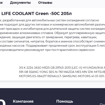
ки
Документы
Отзывы
LIFE COOLANT Green -50C 205л
, разработанная для автомобильных систем охлаждения согласно
кже подходит для других легковых и коммерческих автомобилей разли
ет присадок и ингибиторов для длительной защиты систем охлажде
с применением алюминиевых сплавов. Образует долговременную защит
дения, защищая двигатель от замерзания, перегрева, кавитации,
в составе силикатов, нитратов, боратов и аминов способствует сниже
водяных насосов. Поддерживает продленный срок эксплуатации 5 лет
втопроизводители рекомендуют при постгарантийном сервисном
JIS K 2234 JASO M325 GB 29743-2013 (LEC-II) HYUNDAI/KIA
591-08 SSANG YONG SES-N-761 MAZDA MES MN 121K MITSUB
MOTORS ES-X64217 RENAULT-SAMSUNG MOTORS 41-01-001-
Компания
Помощь