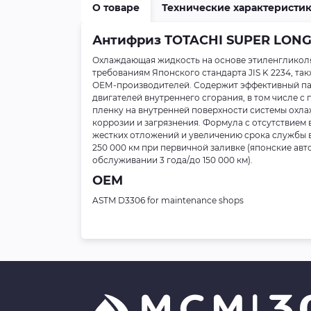
О товаре
Технические характеристи
Антифриз TOTACHI SUPER LONG 
Охлаждающая жидкость на основе этиленгликоля
требованиям Японского стандарта JIS K 2234, та
ОЕМ-производителей. Содержит эффективный пак
двигателей внутреннего сгорания, в том числе 
пленку на внутренней поверхности системы охлаж
коррозии и загрязнения. Формула с отсутствием 
жестких отложений и увеличению срока службы 
250 000 км при первичной заливке (японские а
обслуживании 3 года/до 150 000 км).
OEM
ASTM D3306 for maintenance shops