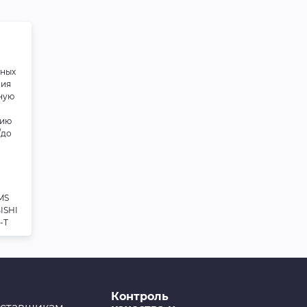
дистиллированная
LAVR, 1 л
чных
ния
ную
нию
/до
 MS
ISHI
-T
Контроль