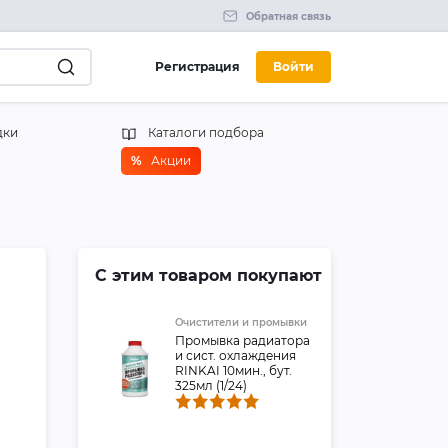
Обратная связь
Регистрация
Войти
дки
Каталоги подбора
%
Акции
С этим товаром покупают
Очистители и промывки
Промывка радиатора
и сист. охлаждения
RINKAI 10мин., бут.
325мл (1/24)