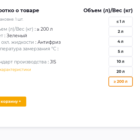
ротко о товаре
Объем (л)/Вес (кг)
паковке:
1
шт.
≤ 1 л
ем (л)/Вес (кг)
: ≥ 200 л
2 л
ет
: Зеленый
4 л
 охл. жидкости
: Антифриз
пература замерзания °C
:
5 л
ндарт производства
: JIS
10 л
 характеристики
20 л
≥ 200 л
В корзину +