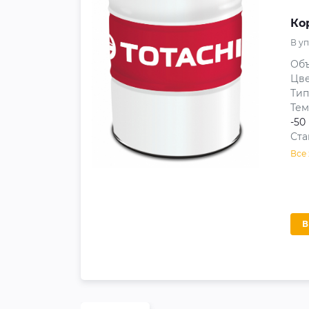
Ко
В у
Объ
Цв
Тип
Тем
-50
Ста
Все