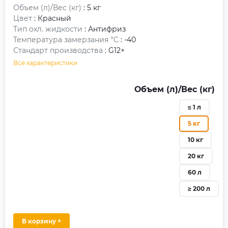
Объем (л)/Вес (кг)
: 5 кг
Цвет
: Красный
Тип охл. жидкости
: Антифриз
Температура замерзания °C
: -40
Стандарт производства
: G12+
Все характеристики
Объем (л)/Вес (кг)
≤ 1 л
5 кг
10 кг
20 кг
60 л
≥ 200 л
В корзину +