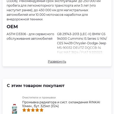
D3306). Рекомендуемый срок эксплуатации: до 250 000 км
пробега для легкомоторного транспорта или 5 лет (что
наступит ранее); до 450 000 км для магистральных
автомобилей или 10.000 моточасов наработки для
внедорожной техники.
OEM
ASTM D3306 - для сервисного
GB 29743-2013 (LEC-II) BMW GS
обслуживания автомобилей
94000 Cummins IS Series U N14/
CES 14439 Chrysler-Dodge-Jeep
MS-90032 DEUTZ DQCCB-14
Fiat MAT 3624 / FIAT 9.555323
Ford WSS-M97B44-D GM/Opel
Развернуть
GMW 3420 Jaguar CMR 8229
John Deere JDM H5 Land-Rover
STJLR 651.5003 Mazda MEZ MN
121D MB 325.3 MWM2091/11 Opel-
GM 6277M Renault 41-01-001 /-S
type D SUZUKI Santana Motors
С этим товаром покупают
Vauxhall GME L1301
VW/Audi/SEAT/Skoda TL-774-
Очистители и промывки
D/F (G12+) ISUZU HYUNDAI
Промывка радиатора и сист. охлаждения RINKAI
CHEVROLET SAAB B040 1065
10мин., бут. 325мл (1/24)
UK BS 6580 DOOSAN
MITSUBISHI SSANGYONG SV-