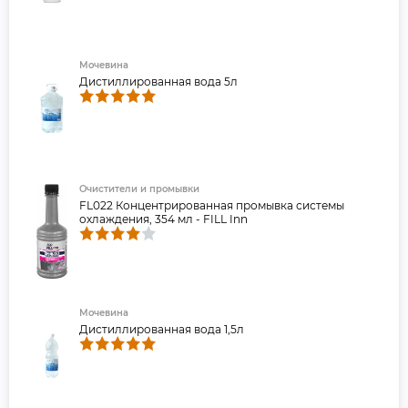
72A CLAAS AVTOVAZ-RENAULT-
NISSAN (38000-38/761)
AVTODIESEL KAMAZ MAN NF
TYPE SCANIA VOLVO AB MACK
Мочевина
014 GS 17009
Дистиллированная вода 5л
Очистители и промывки
FL022 Концентрированная промывка системы
охлаждения, 354 мл - FILL Inn
Мочевина
Дистиллированная вода 1,5л