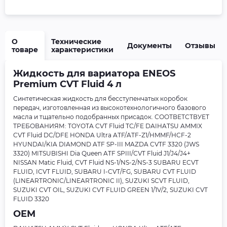
О
Технические
Документы
Отзывы
товаре
характеристики
Жидкость для вариатора ENEOS
Premium CVT Fluid 4 л
Синтетическая жидкость для бесступенчатых коробок
передач, изготовленная из высокотехнологичного базового
масла и тщательно подобранных присадок. СООТВЕТСТВУЕТ
ТРЕБОВАНИЯМ: TOYOTA CVT Fluid TC/FE DAIHATSU AMMIX
CVT Fluid DC/DFE HONDA Ultra ATF/ATF-Z1/HMMF/HCF-2
HYUNDAI/KIA DIAMOND ATF SP-III MAZDA CVTF 3320 (JWS
3320) MITSUBISHI Dia Queen ATF SPIII/CVT Fluid J1/J4/J4+
NISSAN Matic Fluid, CVT Fluid NS-1/NS-2/NS-3 SUBARU ECVT
FLUID, ICVT FLUID, SUBARU I-CVT/FG, SUBARU CVT FLUID
(LINEARTRONIC/LINEARTRONIC II), SUZUKI SCVT FLUID,
SUZUKI CVT OIL, SUZUKI CVT FLUID GREEN 1/1V/2, SUZUKI CVT
FLUID 3320
OEM