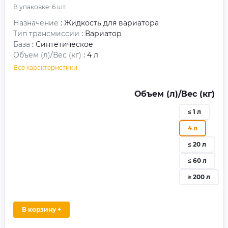
В упаковке:
6
шт.
Назначение
: Жидкость для вариатора
Тип трансмиссии
: Вариатор
База
: Синтетическое
Объем (л)/Вес (кг)
: 4 л
Все характеристики
Объем (л)/Вес (кг)
≤ 1 л
4 л
≤ 20 л
≤ 60 л
≥ 200 л
В корзину +