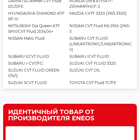
DAIHATSU AMMiX CVT Fluid
HONDA Ultra ATF/ATF-
DC/DFE
Z1/HMMF/HCF-2
HYUNDAI/KIA DIAMOND ATF
MAZDA CVTF 3320 (JWS 3320)
SP-III
MITSUBISHI Dia Queen ATF
NISSAN CVT Fluid NS-1/NS-2/NS-
SPIII/CVT Fluid J1/J4/J4+
3
NISSAN Matic Fluid
SUBARU CVT FLUID
(LINEARTRONIC/LINEARTRONIC
II)
SUBARU ECVT FLUID
SUBARU ICVT FLUID
SUBARU I-CVT/FG
SUZUKI CVT FLUID 3320
SUZUKI CVT FLUID GREEN
SUZUKI CVT OIL
1/1V/2
SUZUKI SCVT FLUID
TOYOTA CVT Fluid TC/FE
ИДЕНТИЧНЫЙ ТОВАР ОТ
ПРОИЗВОДИТЕЛЯ ENEOS