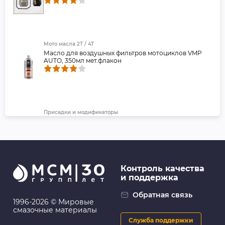
Мото масла 2T / 4T
Масло для воздушных фильтров мотоциклов VMP
AUTO, 350мл мет.флакон
Присадки и модификаторы
VMP AUTO Реметаллизант Resurs Total AT д/
авт.трансмиссии, 50г пласт.флакон
Контроль качества
и поддержка
Трансмиссионные фильтры
Фильтр трансмиссии Masuma (SF190A, JT417K) с
Обратная связь
прокладкой поддона
1996-2026 © Мировые
смазочные материалы
Служба поддержки