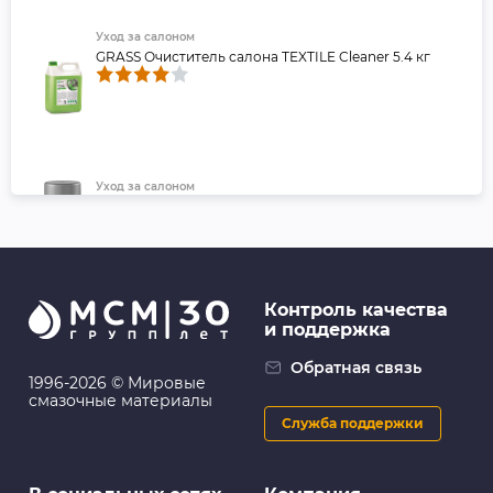
Уход за салоном
GRASS Очиститель салона TEXTILE Cleaner 5.4 кг
Уход за салоном
FL013 Очиститель ковров и велюра, 520 мл
(аэрозоль) - FILL Inn
Контроль качества
и поддержка
Уход за салоном
Полироль кож.рез.пласт KOLIBRIYA Leather & Tire
Обратная связь
Wax, 5л.
1996-2026 © Мировые
смазочные материалы
Служба поддержки