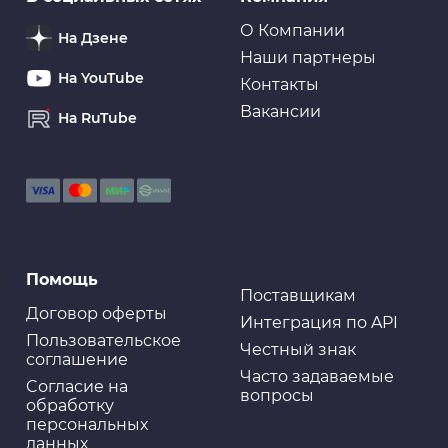
Фильтр масляный VIC C-809
О Компании
На Дзене
Наши партнеры
На YouTube
Контакты
Вакансии
На RuTube
Масляные фильтры
Фильтр масляный C-809 MASUMA
Масляные фильтры
Помощь
Фильтр масляный TOTACHI TC-1096 C-809 15400-RTA-
004
Поставщикам
Договор оферты
Интеграция по API
Пользовательское
Честный знак
соглашение
Часто задаваемые
Cогласие на
вопросы
Свечи
обработку
Свеча зажигания DENSO - K20TT
персональных
данных