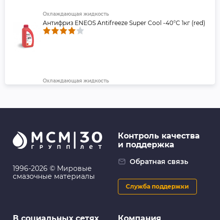
Охлаждающая жидкость
Антифриз ENEOS Antifreeze Super Cool -40°C 1кг (red)
Охлаждающая жидкость
Антифриз ENEOS Antifreeze Hyper Cool -40°C 1кг
(green)
Контроль качества
и поддержка
Масляные фильтры
Фильтр масляный C-809 MANN-FILTER W610/6
Обратная связь
1996-2026 © Мировые
смазочные материалы
Служба поддержки
Масляные фильтры
В социальных сетях
Компания