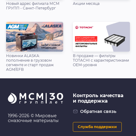
Новый адрес филиала МСМ
Акции месяца
ГРУПП - Санкт-Петербург
Новинки ALASKA:
В продаже — фильтры
пополнение в грузовом
TOTACHI с характеристиками
сегменте и старт продаж
OEM-уровня
AGM/EFB
Контроль качества
и поддержка
Обратная связь
1996-2026 © Мировые
смазочные материалы
Служба поддержки