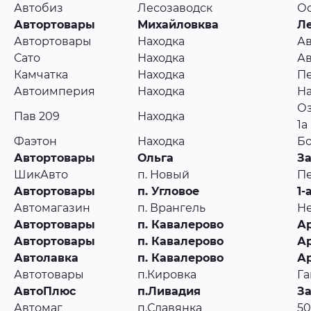
Автобиз
Лесозаводск
Ос
Автортовары
Михайловква
Ле
Автортовары
Находка
Ав
Сато
Находка
Ав
Камчатка
Находка
Пе
Автоимперия
Находка
На
Оз
Пав 209
Находка
1а
Фаэтон
Находка
Бо
Автортовары
Ольга
За
ШикАвто
п. Новый
Пе
Автортовары
п. Угловое
1-
Автомагазин
п. Врангель
Не
Автортовары
п. Кавалерово
Ар
Автортовары
п. Кавалерово
Ар
Автолавка
п. Кавалерово
Ар
Автотовары
п.Кировка
Га
АвтоПлюс
п.Ливадия
За
Автомаг
п.Славянка
50