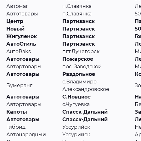
Автомаг
п.Славянка
Ле
Автотовары
п.Славянка
50
Центр
Партизанск
Па
Новый
Партизанск
50
Жигуленок
Партизанск
Го
АвтоСтиль
Партизанск
Ле
AutoBaks
пгт.Лучегорск
Ми
Автотовары
Пожарское
Ле
Автортовары
пос. Заводской
Ми
Автотовары
Раздольное
Ко
с.Владимиро-
Бумеранг
Зо
Александровское
Автотовары
С.Новцкое
На
Автортовары
с.Чугуевка
Бе
Капоты
Спасск-Дальний
За
Автотовары
Спасск-Дальний
Ле
Гибрид
Уссурийск
Не
Автонародный
Уссурийск
Ар