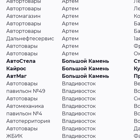
Автортовары
Артем
Ле
Автортовары
Артем
Ле
Автомагазин
Артем
Ко
Автортовары
Артем
Ба
Автортовары
Артем
Ба
Дальнефтесервис
Артем
1а
Автотовары
Артем
Фр
Автотовары
Артем
Ок
АвтоСтела
Большой Камень
Ст
Кайрос
Большой Камень
Ку
АвтМаг
Большой Камень
Пр
Автотовары
Владивосток
Ве
павильон №49
Владивосток
Во
Автотовары
Владивосток
Сн
Автомеханика
Владивосток
Во
павильон №4
Владивосток
Во
Автотерритория
Владивосток
Во
Автотовары
Владивосток
Да
ЖБИК
Владивосток
Фа