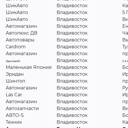
ШикАвто
Владивосток
Ка
ШикАвто
Владивосток
5 
ШикАвто
Владивосток
Ви
Автомагазин
Владивосток
Ен
Автолюкс ДВ
Владивосток
Ча
Автотовары
Владивосток
Вы
Сardrom
Владивосток
Ту
Автомагазин
Владивосток
пр
Владивосток
Эдельвейс
2-я
Маленькая Япония
Владивосток
Бо
Эридан
Владивосток
Ир
Шинтоп
Владивосток
пр
Автомагазин
Владивосток
Ру
Las Car
Владивосток
Ир
Автомагазин
Владивосток
пр
Автозапчасти
Владивосток
Ви
АВТО-S
Владивосток
Бо
Техник
Владивосток
Ка