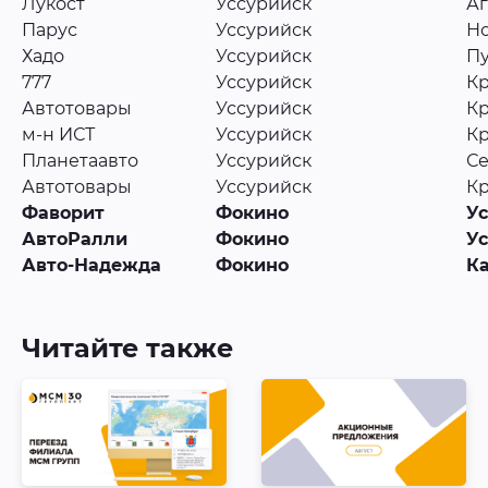
Лукост
Уссурийск
Аг
Парус
Уссурийск
Но
Хадо
Уссурийск
Пу
777
Уссурийск
Кр
Автотовары
Уссурийск
Кр
м-н ИСТ
Уссурийск
Кр
Планетаавто
Уссурийск
Се
Автотовары
Уссурийск
Кр
Фаворит
Фокино
Ус
АвтоРалли
Фокино
Ус
Авто-Надежда
Фокино
К
Читайте также