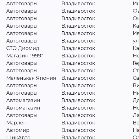
Автотовары
Владивосток
Ин
Автотовары
Владивосток
Фа
Автотовары
Владивосток
Ок
Автотовары
Владивосток
Ка
Автотовары
Владивосток
Ив
Автотовары
Владивосток
ул
СТО Диомид
Владивосток
Ка
Магазин "999"
Владивосток
Не
Автотовары
Владивосток
Ге
Автотовары
Владивосток
Ст
Маленькая Япония
Владивосток
Са
Автотовары
Владивосток
Ви
Автотовары
Владивосток
Ни
Автомагазин
Владивосток
До
Автомагазин
Владивосток
Но
Автотовары
Владивосток
Ла
Марлен
Владивосток
Во
Автомир
Владивосток
На
ШикАвто
Владивосток
Фа