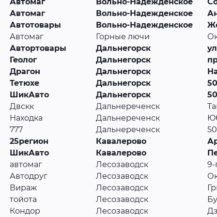
Автомаг
Вольно-Надежденское
Со
Автомаг
Вольно-Надежденское
Ан
Автотовары
Вольно-Надежденское
Ж
Автомаг
Горные лючи
Ок
Автортовары
Дальнегорск
ул
Геолог
Дальнегорск
пр
Драгон
Дальнегорск
Н
Тетюхе
Дальнегорск
50
ШикАвто
Дальнегорск
50
Двскк
Дальнереченск
Та
Находка
Дальнереченск
Юб
777
Дальнереченск
50
25регион
Кавалерово
Ар
ШикАвто
Кавалерово
Пе
автомаг
Лесозаводск
9-
Автодруг
Лесозаводск
Ок
Вираж
Лесозаводск
Гр
тойота
Лесозаводск
Бу
Кондор
Лесозаводск
Дз