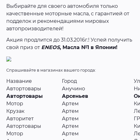
Выбирайте для своего автомобиля только
качественные моторные масла, с гарантией от
подделок и рекомендациями мировых
автопроизводителей!
Акция продлится до 31.03.2016г.! Успей получить
свой приз от
ENEOS
, Масла №1 в Японии!
Спрашивайте в магазинах вашего города:
Название
Город
У
Автортовары
Анучино
Ни
Автортовары
Арсеньев
Ок
Мотор
Артем
Ки
Крузак
Артем
Ле
Авторитет
Артем
ГР
Автортовары
Артем
Ки
Мотор
Артем
Ле