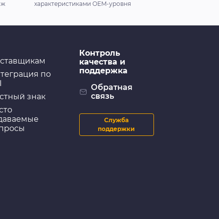
аж
характеристиками OEM-уровня
Контроль
ставщикам
качества и
поддержка
теграция по
I
Обратная
связь
стный знак
сто
даваемые
Служба
просы
поддержки