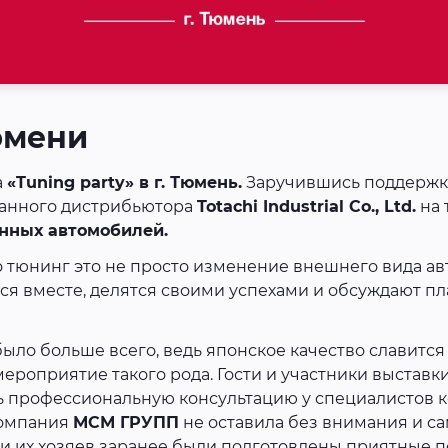
Тюмени
а
«Tuning party» в г. Тюмень.
Заручившись поддержк
ванного дистрибьютора
Totachi Industrial Co., Ltd.
на 
нных автомобилей.
 тюнинг это не просто изменение внешнего вида ав
 вместе, делятся своими успехами и обсуждают пла
ыло больше всего, ведь японское качество славится
ероприятие такого рода. Гости и участники выставки
ть профессиональную консультацию у специалистов к
Компания
МСМ ГРУПП
не оставила без внимания и с
и их хозяев заранее были подготовлены приятные п