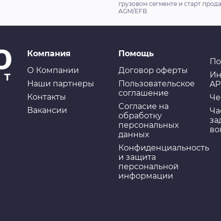
грузовом сегменте и старт прод
AGM/EFB
Компания
Помощь
По
О Компании
Договор оферты
Ин
Наши партнеры
Пользовательское
AP
соглашение
Контакты
Че
Cогласие на
Вакансии
Ча
обработку
за
персональных
во
данных
Конфиденциальность
и защита
персональной
информации