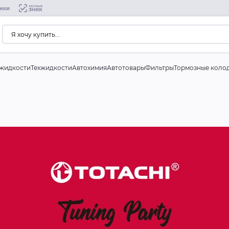
жки
жидкости
Техжидкости
Автохимия
Автотовары
Фильтры
Тормозные коло