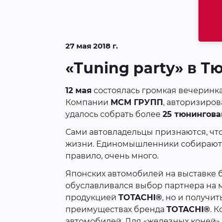
27 мая 2018 г.
«Tuning party» в 
12 мая
состоялась громкая вечеринк
Компании
МСМ ГРУПП
, авторизиро
удалось собрать более
25 тюнингова
Сами автовладельцы признаются, что
жизни. Единомышленники собираются
правило, очень много.
Японских автомобилей на выставке б
обуславливался выбор партнера на м
продукцией
TOTACHI®
, но и получи
преимуществах бренда
TOTACHI®
. 
автомобилей. Для «железных коней» 