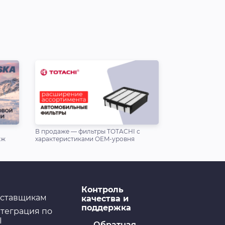
В продаже — фильтры TOTACHI с
аж
характеристиками OEM-уровня
Контроль
ставщикам
качества и
поддержка
теграция по
I
Обратная