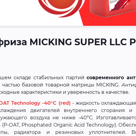
риза MICKING SUPER LLC P
шем складе стабильных партий
современного ан
 частью базовой товарной матрицы MICKING.
Анти
осходные характеристики и уверенность в качестве.
AT Technology -40°C (red)
- ж
идкость охлаждающа
лаждения двигателей внутреннего сгорания и 
ужающего воздуха не ниже -40°С. Изготавливает
(Р-ОАТ, Phosphated Organic Acid Technology). Обес
пы, радиатора и резиновых уплотнителей. В