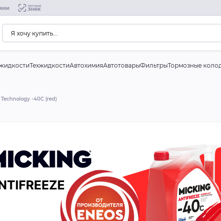
жки
жидкости
Техжидкости
Автохимия
Автотовары
Фильтры
Тормозные коло
echnology -40C (red)