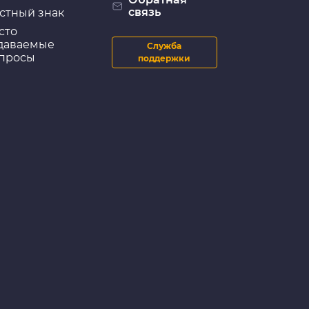
связь
стный знак
сто
даваемые
Служба
просы
поддержки