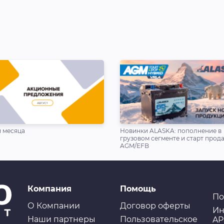
 месяца
Новинки ALASKA: пополнение в
грузовом сегменте и старт прод
AGM/EFB
Компания
Помощь
По
О Компании
Договор оферты
Ин
Наши партнеры
Пользовательское
AP