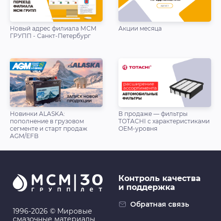
Новый адрес филиала МСМ
Акции месяца
ГРУПП - Санкт-Петербург
Новинки ALASKA:
В продаже — фильтры
пополнение в грузовом
TOTACHI с характеристиками
сегменте и старт продаж
OEM-уровня
AGM/EFB
Контроль качества
и поддержка
Обратная связь
1996-2026 © Мировые
смазочные материалы