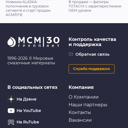
Новинки ALASKA:
В продаже — фильтры
пополнение в грузовом
TOTACHI с характеристиками
сегменте и старт продаж
OEM-уровня
AGM/EFB
Контроль качества
и поддержка
Обратная связь
1996-2026 © Мировые
смазочные материалы
Служба поддержки
В социальных сетях
Компания
О Компании
На Дзене
Наши партнеры
На YouTube
Контакты
Вакансии
На RuTube