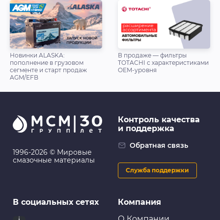
Новинки ALASKA:
В продаже — фильтры
пополнение в грузовом
TOTACHI с характеристиками
сегменте и старт продаж
OEM-уровня
AGM/EFB
Контроль качества
и поддержка
Обратная связь
1996-2026 © Мировые
смазочные материалы
Служба поддержки
В социальных сетях
Компания
О Компании