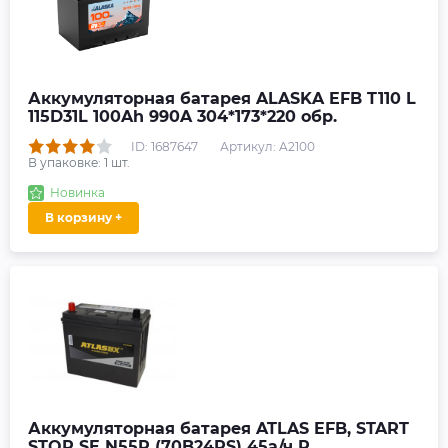
Аккумуляторная батарея ALASKA EFB T110 L
115D31L 100Ah 990A 304*173*220 обр.
ID: 1687647
Артикул: A2100
В упаковке:
1
шт.
Новинка
В корзину +
Аккумуляторная батарея ATLAS EFB, START
STOP SE N55R (70B24RS) 45а/ч R