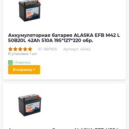
Аккумуляторная батарея ALASKA EFB M42 L
50B20L 42Ah 510A 195*127*220 обр.
ID: 1687635
Артикул: A2142
В упаковке:
1
шт.
Новинка
В корзину +