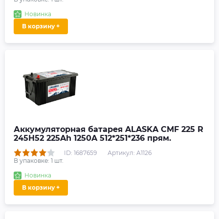
Новинка
В корзину +
Аккумуляторная батарея ALASKA CMF 225 R
245H52 225Ah 1250A 512*251*236 прям.
ID: 1687659
Артикул: A1126
В упаковке:
1
шт.
Новинка
В корзину +