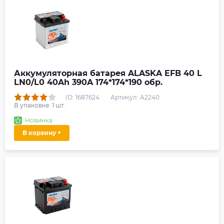
Аккумуляторная батарея ALASKA EFB 40 L
LN0/L0 40Ah 390A 174*174*190 обр.
ID: 1687624
Артикул: A2240
В упаковке:
1
шт.
Новинка
В корзину +