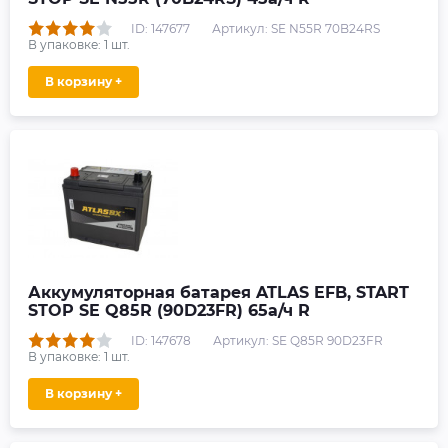
ID: 147677
Артикул: SE N55R 70B24RS
В упаковке:
1
шт.
В корзину +
Аккумуляторная батарея ATLAS EFB, START
STOP SE Q85R (90D23FR) 65а/ч R
ID: 147678
Артикул: SE Q85R 90D23FR
В упаковке:
1
шт.
В корзину +