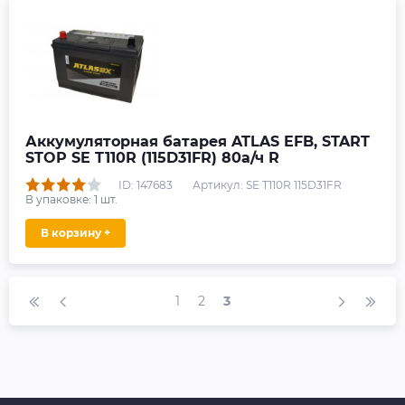
Аккумуляторная батарея ATLAS EFB, START
STOP SE T110R (115D31FR) 80а/ч R
ID: 147683
Артикул: SE T110R 115D31FR
В упаковке:
1
шт.
В корзину +
1
2
3