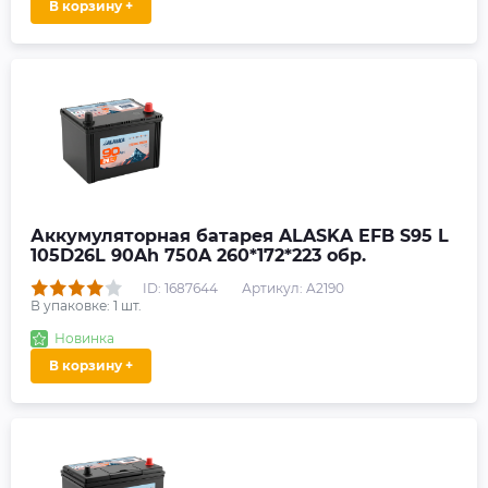
В корзину +
Аккумуляторная батарея ALASKA EFB S95 L
105D26L 90Ah 750A 260*172*223 обр.
ID: 1687644
Артикул: A2190
В упаковке:
1
шт.
Новинка
В корзину +