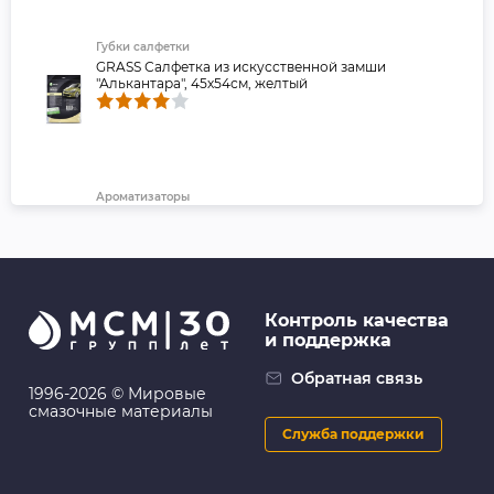
Губки салфетки
GRASS Салфетка из искусственной замши
"Алькантара", 45х54см, желтый
Ароматизаторы
EIKOSHA: Ароматизатор меловой SPIRIT REFILL -
BOTANICAL SHOWER
Контроль качества
и поддержка
Ароматизаторы
Ароматизатор FRAGRANCE TANK Blue Soda - DIAX-B-
Обратная связь
591
1996-2026 © Мировые
смазочные материалы
Служба поддержки