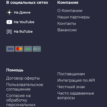
Ароматизаторы
В социальных сетях
Компания
Ароматизатор на торпеду YAMMY гелевый "Marine
Squash" (1/40)
О Компании
На Дзене
Наши партнеры
На YouTube
Контакты
Вакансии
На RuTube
Губки салфетки
Ткань водопоглощающая AION Plas Senu, в тубе,
69х43 см, желтая
Губки салфетки
Помощь
Салфетка KOLIBRIYA Nimbi-40 Дом-Офис, набор
Эконом, Микрофибра 25х25см, к-т6шт. (1/100)
Поставщикам
Договор оферты
Интеграция по API
Пользовательское
Честный знак
соглашение
Часто задаваемые
Cогласие на
вопросы
обработку
персональных