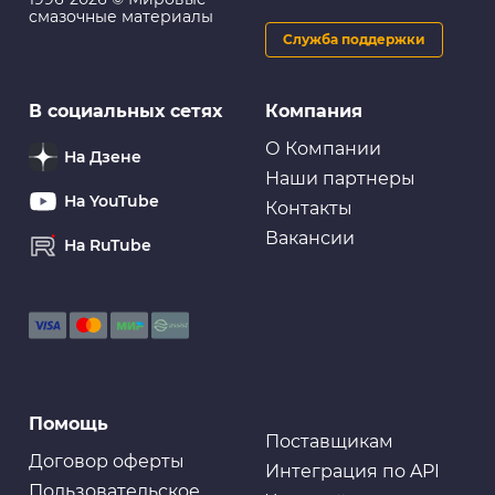
смазочные материалы
Служба поддержки
Губки салфетки
В социальных сетях
Компания
Губка для мытья а/м KOLIBRIYA Alba- 1 Для
труднодоступ..мест, 205х95х65
О Компании
На Дзене
Наши партнеры
На YouTube
Контакты
Вакансии
На RuTube
Губки салфетки
Ткань водопоглощающая AION Plas Senu, в тубе,
69х43 см, желтая
Антикоррозийные покрытия
Помощь
Антикор-спрей с добавлением воска (прозрачный)
ABRO
Поставщикам
Договор оферты
Интеграция по API
Пользовательское