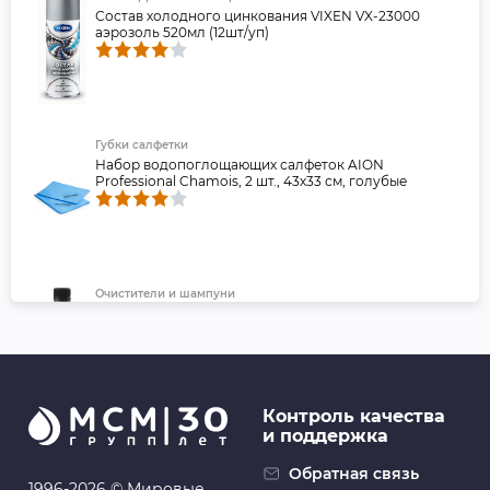
Состав холодного цинкования VIXEN VX-23000
аэрозоль 520мл (12шт/уп)
Губки салфетки
Набор водопоглощающих салфеток AION
Professional Chamois, 2 шт., 43х33 см, голубые
Очистители и шампуни
FL045 Автошампунь с полиролем, 400 мл - FILL Inn
Контроль качества
и поддержка
Антикоррозийные покрытия
FL019 Мастика резино-битумная (аэрозоль), 520 мл -
Обратная связь
FILL Inn
1996-2026 © Мировые