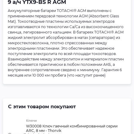
9 а/ч YTX9-BS R AGM
Аккумуляторные батареи TOTACHI® AGM выполнены с
применением передовой технологии AGM (Absorbent Glass
Mat). Токоотводные пластины используемых электродов
изготавливаются по технологии Ca/Ca из высокоочищенного
свинца, легированного кальцием. В батареях TOTACHI® AGM
жидкий электролит абсорбирован в матах (сепараторах) из
микростекловолокна, плотно спрессованных между
электродными пластинами. Это обеспечивает надежное
поступление электролита по всей площади токоотводов.
Взаимодействие между электролитом и материалом пластин
обеспечивается практически в любом положении АКБ, а
внутреннее сопротивление сведено к минимуму. Гарантия 6
месяцев или 10 000 км пробега (что наступит ранее)
С этим товаром покупают
Ключи
W30008 Ключ гаечный комбинированный серии
ARC, 8 мм - Thorvik