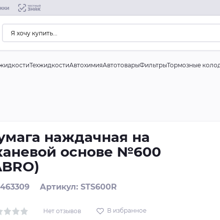
жки
жидкости
Техжидкости
Автохимия
Автотовары
Фильтры
Тормозные коло
умага наждачная на
каневой основе №600
ABRO)
 463309
Артикул: STS600R
В избранное
Нет отзывов