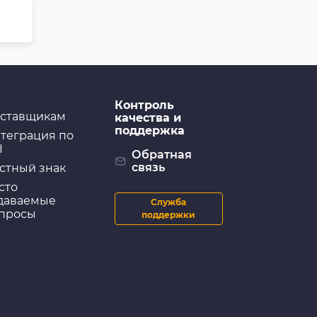
Контроль
ставщикам
качества и
поддержка
теграция по
I
Обратная
связь
стный знак
сто
даваемые
Служба
просы
поддержки