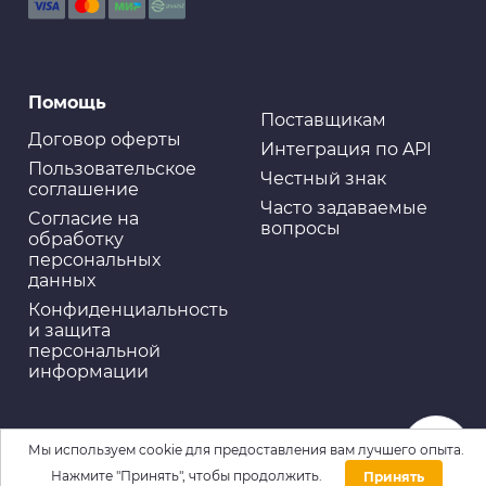
Помощь
Поставщикам
Договор оферты
Интеграция по API
Пользовательское
Честный знак
соглашение
Часто задаваемые
Cогласие на
вопросы
обработку
персональных
данных
Конфиденциальность
и защита
персональной
информации
Мы используем cookie для предоставления вам лучшего опыта.
Нажмите "Принять", чтобы продолжить.
Принять
Домой
Каталог
Войти