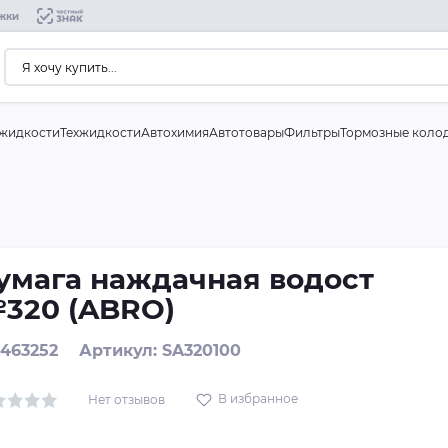
жки
жидкости
Техжидкости
Автохимия
Автотовары
Фильтры
Тормозные коло
умага наждачная водост
320 (ABRO)
 463252
Артикул: SA320100
В избранное
Нет отзывов