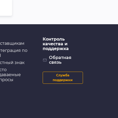
Контроль
ставщикам
качества и
поддержка
теграция по
I
Обратная
связь
стный знак
сто
даваемые
Служба
просы
поддержки