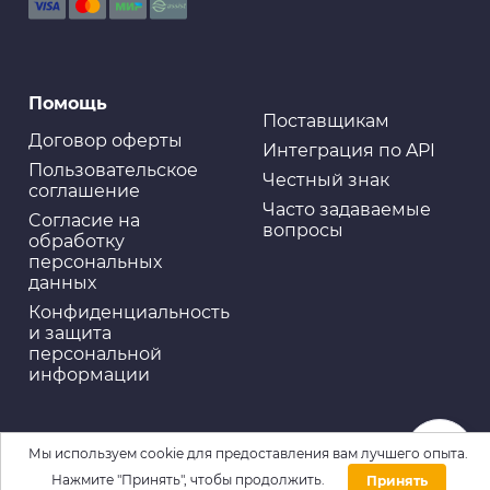
Помощь
Поставщикам
Договор оферты
Интеграция по API
Пользовательское
Честный знак
соглашение
Часто задаваемые
Cогласие на
вопросы
обработку
персональных
данных
Конфиденциальность
и защита
персональной
информации
Мы используем cookie для предоставления вам лучшего опыта.
Нажмите "Принять", чтобы продолжить.
Принять
Домой
Каталог
Войти