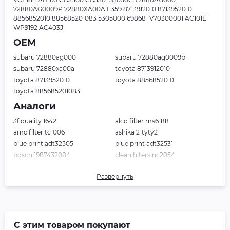
72880AG0009P 72880XA00A E359 8713912010 8713952010
8856852010 885685201083 5305000 698681 V70300001 AC101E
WP9192 AC403J
OEM
subaru 72880ag000
subaru 72880ag0009p
subaru 72880xa00a
toyota 8713912010
toyota 8713952010
toyota 8856852010
toyota 885685201083
Аналоги
3f quality 1642
alco filter ms6188
amc filter tc1006
ashika 21tyty2
blue print adt32505
blue print adt32531
bosch 1987432084
clean filters nc2054
coopersfiaam filters pc8096
corteco 21652551
Развернуть
delphi tsp0325173c
denso dcf357p
febi bilstein 24433
fil filter hc7132
filtron k1183
fram cf9466
hengst filter e2930li
herth+buss jakoparts j1342001
hoffer 17062
japanparts faaty2
С этим товаром покупают