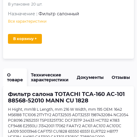
В упаковке:
20
шт.
Назначение
: Фильтр салонный
Все характеристики
В корзину +
О
Технические
Документы
Отзывы
товаре
характеристики
Фильтр салона TOTACHI TCA-160 AC-101
88568-52010 MANN CU 1828
H Hight, mm18 L Length, mm 216 W Width, mm 195 OEM: 1642
MS6188 TC1006 21TYTY2 ADT32505 ADT32531 1987432084 NC2054
PC8096 21652551 TSP0325173C DCF357P 24433 HC7132 K1183
CF9466 E2930LI J1342001 17062 FAATY2 AC101 AC101J AC101JC
LA109 50013946 CAF1751 CU1828 65550 65551 ELR7122 HB177
VCF184 AH160 CA3300 CA3301 S3050C 72880AG000