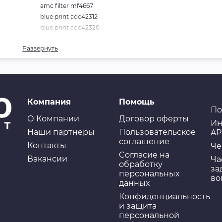
amc filter mf4667
toyota 2330011190
blue print adc42312
toyota 2330019205
blue print adc42320
toyota 2330019245
blue print adt32317
toyota 2330019265
Развернуть
blue print adt32324
toyota 2330019385
blue print adt32332
toyota 2330019465
blue print adt32343
toyota 2330019535
blue print adt32378
toyota 2330029045
bosch 986450221
toyota 2330074040
Компания
Помощь
champion cff100578
toyota 2330074290
По
clean filters mbna058
О Компании
Договор оферты
toyota 2330079185
Ин
coopersfiaam filters ft5301
toyota 2330079335
Наши партнеры
Пользовательское
AP
fil filter zp8052fm
соглашение
Контакты
Че
hengst filter h314wk
Cогласие на
Вакансии
herth+buss jakoparts j1332065
Ча
обработку
за
japanparts fc224s
персональных
во
knecht kl435
данных
luberfiner g6371
Конфиденциальность
mahle original kl435
и защита
mann-filter wk61433
персональной