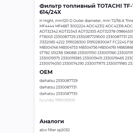
Фильтр топливный TOTACHI TF-1
614/24X
H Hight, mm120 D Outer diameter, mm 72/56 A Threa
MF4444 MF4667 3002224 ADC42312 ADC42316 ADC
ADT32342 ADT32343 ADT32355 ADT32378 0986450
FT6003 2330087729 2330087729000 2330087731 23
J1332065 4222 3191028300 3191028300AT FC224S F
MB504746 MB504753 MB504756 MB504761 MB658689 
ST762 S1523B S1608B 2330011150 2330011160 233001
2330019375 2330019385 2330019415 2330019465 23
2330074050 2330074290 2330079175 2330079185 23
OEM
daihatsu 2330087729
daihatsu 2330087731
daihatsu 2330087735
hyundai 3191028300
mitsubishi dff053011
mitsubishi mb504753
mitsubishi mb504761
Аналоги
mitsubishi mb868451
alco filter sp2032
mitsubishi mb878451