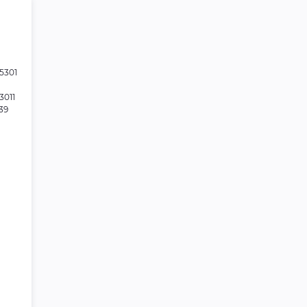
5301
3011
39