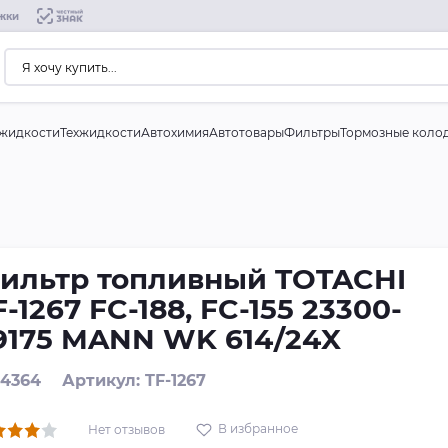
жки
жидкости
Техжидкости
Автохимия
Автотовары
Фильтры
Тормозные коло
ильтр топливный TOTACHI
F-1267 FC-188, FC-155 23300-
9175 MANN WK 614/24X
 4364
Артикул: TF-1267
В избранное
Нет отзывов