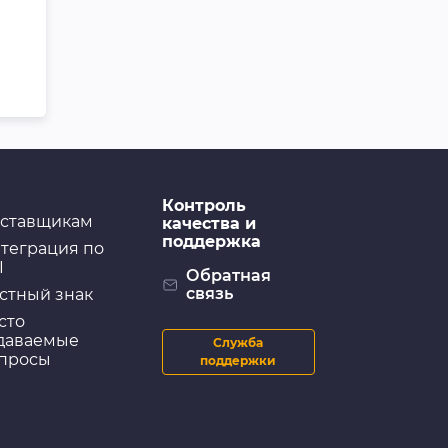
Контроль
ставщикам
качества и
поддержка
теграция по
I
Обратная
связь
стный знак
сто
даваемые
Служба
просы
поддержки