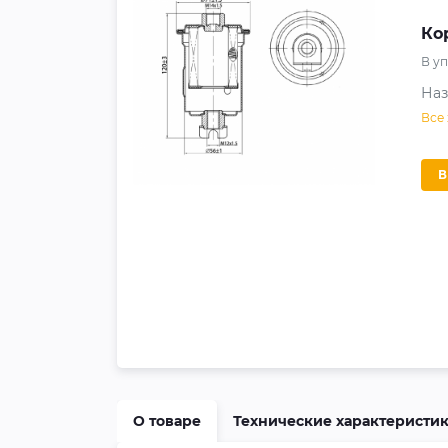
Ко
В у
На
Все
О товаре
Технические характеристи