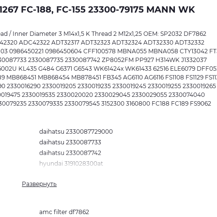
267 FC-188, FC-155 23300-79175 MANN WK
d / Inner Diameter 3 M14x1,5 K Thread 2 M12x1,25 OEM: SP2032 DF7862
42320 ADC42322 ADT32317 ADT32323 ADT32324 ADT32330 ADT32332
103 0986450221 0986450604 CFF100578 MBNA055 MBNA058 CTY13042 FT
30087733 2330087735 2330087742 ZP8052FM PP927 H314WK J1332037
S6002U KL435 G484 G6371 G6543 WK61424x WK61433 62516 ELE6079 DFF05
MB868451 MB868454 MB878451 FB345 AG6110 AG6116 FS1108 FS1129 FS11
1190 2330016290 2330019205 2330019235 2330019245 2330019255 2330019265
30019475 2330019535 2330020020 2330029045 2330029055 2330074040
30079235 2330079335 2330079545 3152300 3160800 FC188 FC189 FS9062
daihatsu 2330087729000
daihatsu 2330087733
daihatsu 2330087742
hyundai 3191028300at
mitsubishi mb504746
Развернуть
mitsubishi mb504756
mitsubishi mb658689
mitsubishi mb868454
amc filter df7862
toyota 2330011150