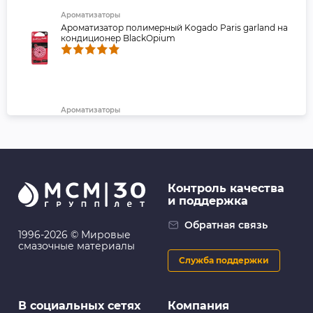
Ароматизаторы
Ароматизатор полимерный Kogado Paris garland на
кондиционер BlackOpium
Ароматизаторы
Ароматизатор меловой "Yammy" баночка "Fresh
Berries " (1/40)
Контроль качества
и поддержка
Ароматизаторы
EIKOSHA: Ароматизатор меловой SPIRIT REFILL -
Обратная связь
BOTANICAL SHOWER
1996-2026 © Мировые
смазочные материалы
Служба поддержки
Ароматизаторы
В социальных сетях
Компания
Ароматизатор на торпеду YAMMY гелевый "Marine