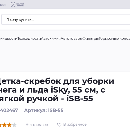
жки
жидкости
Техжидкости
Автохимия
Автотовары
Фильтры
Тормозные коло
етка-скребок для уборки
нега и льда iSky, 55 см, с
ягкой ручкой - iSB-55
: 402467
Артикул: iSB-55
В избранное
Нет отзывов