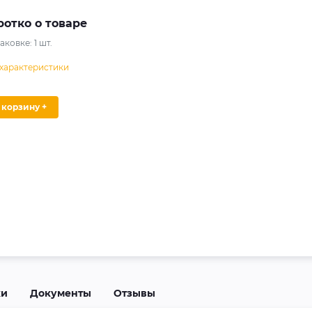
ротко о товаре
паковке:
1
шт.
 характеристики
В корзину +
ки
Документы
Отзывы