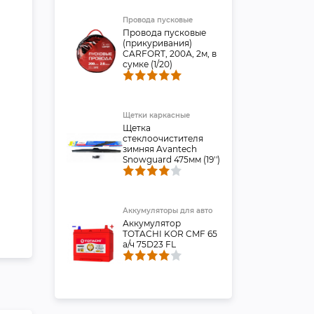
Провода пусковые
Провода пусковые
(прикуривания)
CARFORT, 200А, 2м, в
сумке (1/20)
Щетки каркасные
Щетка
стеклоочистителя
зимняя Avantech
Snowguard 475мм (19'')
Аккумуляторы для авто
Аккумулятор
TOTACHI KOR CMF 65
а/ч 75D23 FL
Аккумуляторы для авто