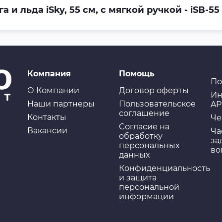
и льда iSky, 55 см, с мягкой ручкой - iSB-55
Компания
Помощь
По
О Компании
Договор оферты
Ин
Наши партнеры
Пользовательское
AP
соглашение
Контакты
Че
Cогласие на
Вакансии
Ча
обработку
за
персональных
во
данных
Конфиденциальность
и защита
персональной
информации