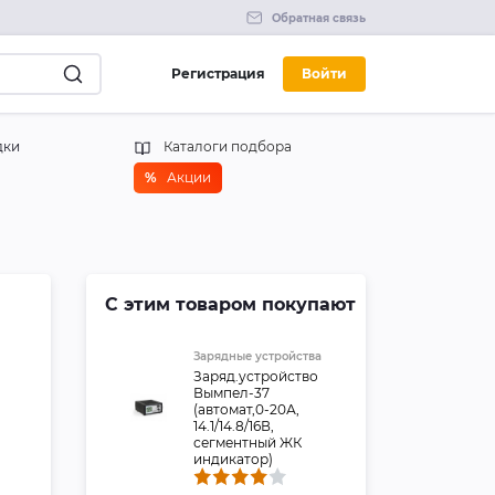
Обратная связь
Регистрация
Войти
дки
Каталоги подбора
%
Акции
С этим товаром покупают
Зарядные устройства
Заряд.устройство
Вымпел-37
(автомат,0-20А,
14.1/14.8/16В,
сегментный ЖК
индикатор)