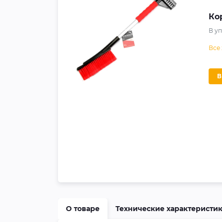
Ко
В у
Все
О товаре
Технические характеристи