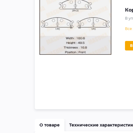
Ко
В у
Все
О товаре
Технические характеристи