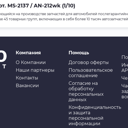
 MS-2137 / AN-212wk (1/10)
ющийся на производстве запчастей для автомобилей послегарантийн
45 товарных групп, включающих в себя более 10 тысяч автозапчастей
Компания
Помощь
По
О Компании
Договор оферты
Ин
Наши партнеры
Пользовательское
AP
соглашение
Контакты
Че
Cогласие на
Вакансии
Ча
обработку
за
персональных
во
данных
Конфиденциальность
и защита
персональной
информации