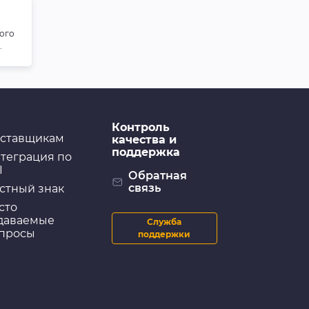
ого
.
Контроль
ставщикам
качества и
поддержка
теграция по
I
Обратная
связь
стный знак
сто
даваемые
Служба
просы
поддержки