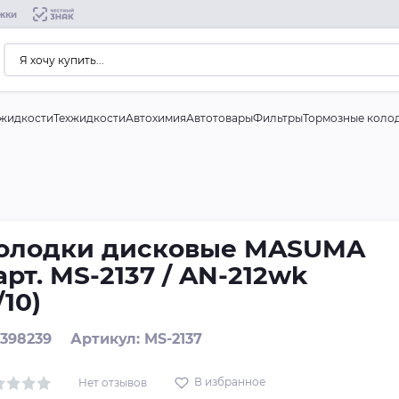
жки
жидкости
Техжидкости
Автохимия
Автотовары
Фильтры
Тормозные коло
олодки дисковые MASUMA
 арт. MS-2137 / AN-212wk
/10)
 398239
Артикул: MS-2137
В избранное
Нет отзывов