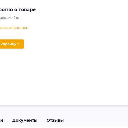
ротко о товаре
паковке:
1
шт.
 характеристики
В корзину +
ки
Документы
Отзывы