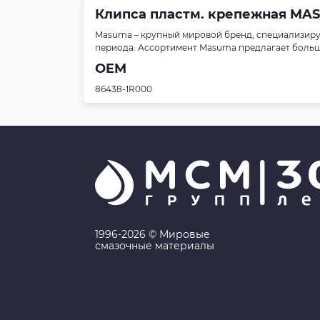
Клипса пластм. крепежная MASUM
Masuma – крупный мировой бренд, специализиру
периода. Ассортимент Masuma предлагает больше 
OEM
86438-1R000
1996-2026 © Мировые
смазочные материалы