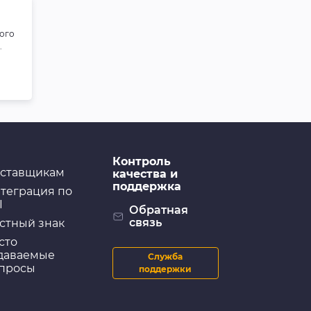
ого
.
Контроль
ставщикам
качества и
поддержка
теграция по
I
Обратная
связь
стный знак
сто
даваемые
Служба
просы
поддержки