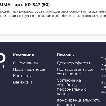
A - арт. KR-347 (50)
ющийся на производстве запчастей для автомобилей послегарантийн
45 товарных групп, включающих в себя более 10 тысяч автозапчастей
Компания
Помощь
По
О Компании
Договор оферты
Ин
Наши партнеры
Пользовательское
AP
соглашение
Контакты
Че
Cогласие на
Вакансии
Ча
обработку
за
персональных
во
данных
Конфиденциальность
и защита