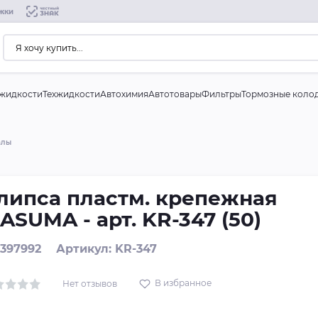
жки
жидкости
Техжидкости
Автохимия
Автотовары
Фильтры
Тормозные коло
алы
липса пластм. крепежная
ASUMA - арт. KR-347 (50)
 397992
Артикул: KR-347
В избранное
Нет отзывов