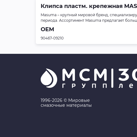
Клипса пластм. крепежная MASUM
Masuma – крупный мировой бренд, специализиру
периода. Ассортимент Masuma предлагает больше 
OEM
90467-09210
1996-2026 © Мировые
смазочные материалы