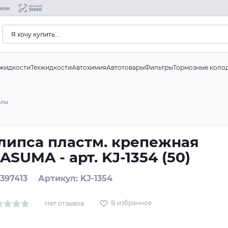
жки
жидкости
Техжидкости
Автохимия
Автотовары
Фильтры
Тормозные коло
алы
липса пластм. крепежная
ASUMA - арт. KJ-1354 (50)
 397413
Артикул: KJ-1354
В избранное
Нет отзывов