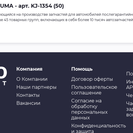
A - арт. KJ-1354 (50)
ющийся на производстве запчастей для автомобилей послегарантийн
45 товарных групп, включающих в себя более 10 тысяч автозапчастей
Компания
Помощь
По
О Компании
Договор оферты
Ин
Наши партнеры
Пользовательское
AP
соглашение
Контакты
Че
Cогласие на
Вакансии
Ча
обработку
за
персональных
во
данных
Конфиденциальность
и защита