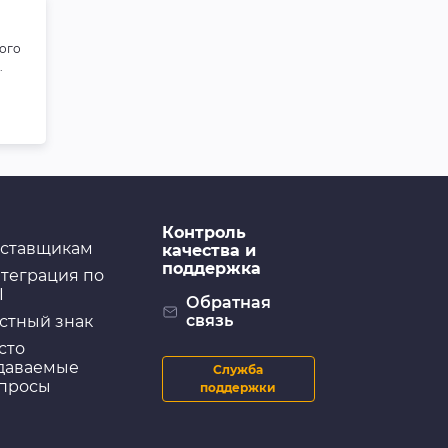
ого
.
Контроль
ставщикам
качества и
поддержка
теграция по
I
Обратная
связь
стный знак
сто
даваемые
Служба
просы
поддержки